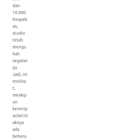
dari
10.000
Keajaib
an,
studio
telah
mengu
bah
segalan
ya.
Jadi, ini
meliha
t,
meskip
un
kemirip
anSetid
aknya
ada
bebera