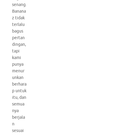
senang.
Banana
z tidak
terlalu
bagus
pertan
dingan,
tapi
kami
punya
menur
unkan
berhara
p untuk
itu, dan
semua
nya
berjala
n
sesuai