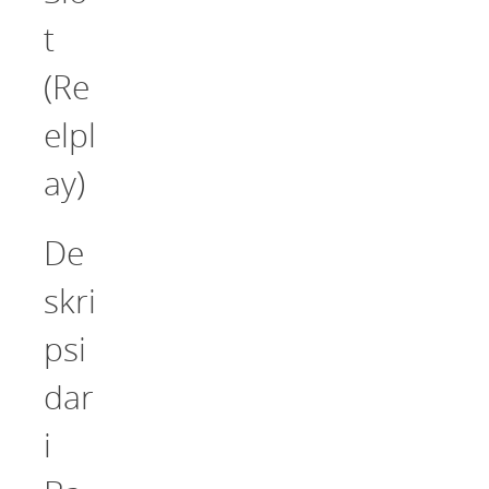
t
(Re
elpl
ay)
De
skri
psi
dar
i