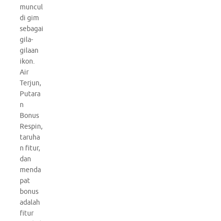
muncul
di gim
sebagai
gila-
gilaan
ikon.
Air
Terjun,
Putara
n
Bonus
Respin,
taruha
n fitur,
dan
menda
pat
bonus
adalah
fitur