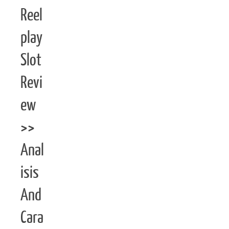
Reel
play
Slot
Revi
ew
>>
Anal
isis
And
Cara