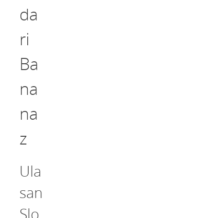
da
ri
Ba
na
na
z
Ula
san
Slo