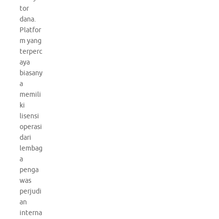
tor
dana.
Platfor
m yang
terperc
aya
biasany
a
memili
ki
lisensi
operasi
dari
lembag
a
penga
was
perjudi
an
interna