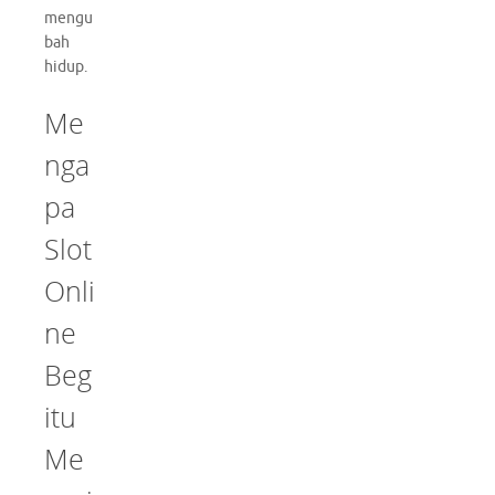
mengu
bah
hidup.
Me
nga
pa
Slot
Onli
ne
Beg
itu
Me