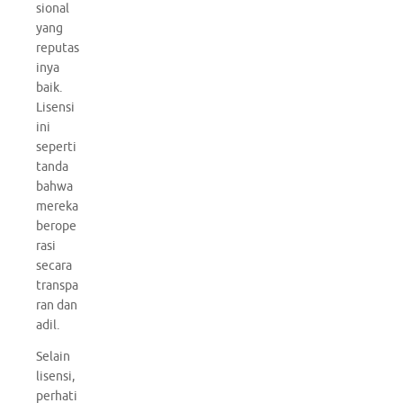
sional
yang
reputas
inya
baik.
Lisensi
ini
seperti
tanda
bahwa
mereka
berope
rasi
secara
transpa
ran dan
adil.
Selain
lisensi,
perhati