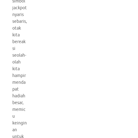
simbol
jackpot
nyaris
sebaris,
otak
kita
bereak
si
seolah-
olah
kita
hampir
menda
pat
hadiah
besar,
memic
u
keingin
an
untuk