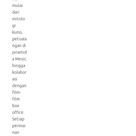
mulai
dari
mitolo
gi
kuno,
petuala
ngan di
piramid
a Mesir,
hingga
kolabor
asi
dengan
film-
film
box
office.
Setiap
permai
nan