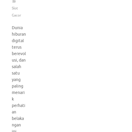
Slot
Gacor
Dunia
hiburan
digital
terus
berevol
usi, dan
salah
satu
yang
paling
menari
k
perhati
an
belaka
ngan
ini