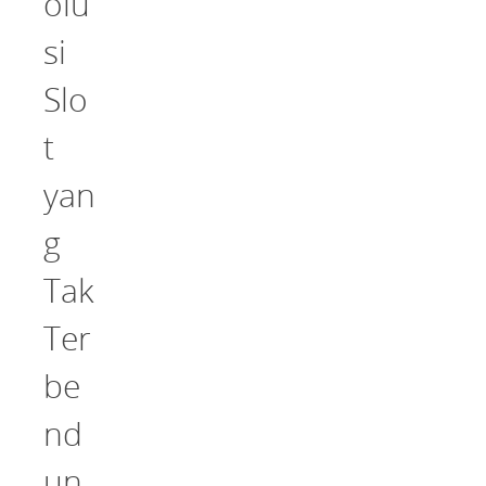
olu
si
Slo
t
yan
g
Tak
Ter
be
nd
un