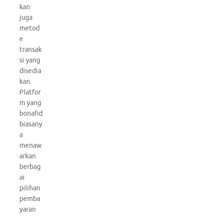
kan
juga
metod
e
transak
si yang
disedia
kan.
Platfor
m yang
bonafid
biasany
a
menaw
arkan
berbag
ai
pilihan
pemba
yaran