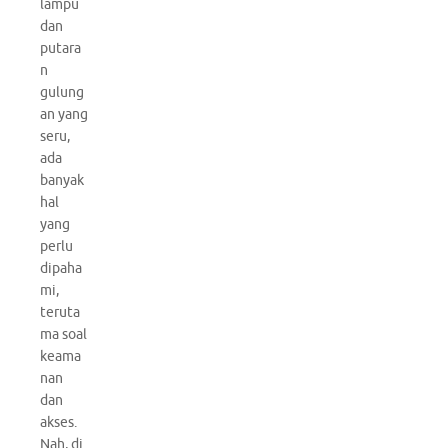
lampu
dan
putara
n
gulung
an yang
seru,
ada
banyak
hal
yang
perlu
dipaha
mi,
teruta
ma soal
keama
nan
dan
akses.
Nah, di