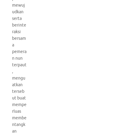
mewuj
udkan
serta
berinte
raksi
bersam
a
pemera
n nun
terpaut
,
mengu
atkan
terseb
ut buat
mempe
rluas
membe
ntangk
an