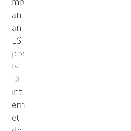
mp
an
an
ES
por
ts
Di
int
ern
et
de