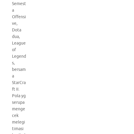
Semest
a
Offensi
ve,
Dota
dua,
League
of
Legend
s,
bersam
a
StarCra
ft II.
Pola yg
serupa
menge
cek
melegi
timasi