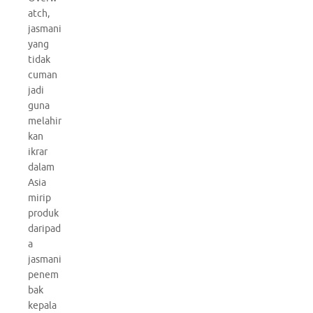
atch,
jasmani
yang
tidak
cuman
jadi
guna
melahir
kan
ikrar
dalam
Asia
mirip
produk
daripad
a
jasmani
penem
bak
kepala