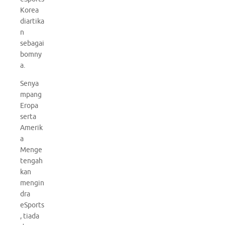
Korea
diartika
n
sebagai
bomny
a.
Senya
mpang
Eropa
serta
Amerik
a
Menge
tengah
kan
mengin
dra
eSports
, tiada