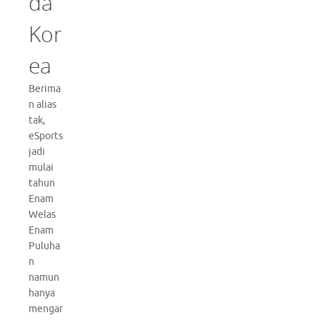
da
Kor
ea
Berima
n alias
tak,
eSports
jadi
mulai
tahun
Enam
Welas
Enam
Puluha
n
namun
hanya
mengar