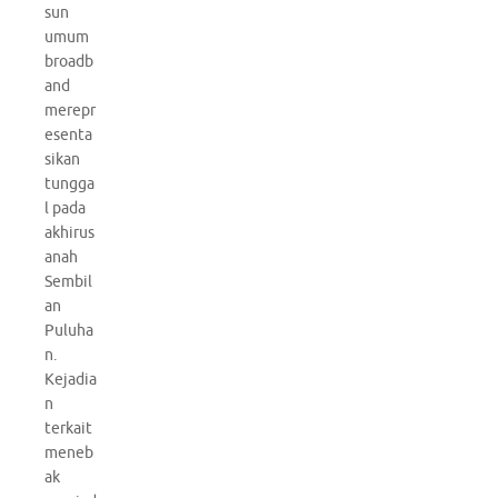
sun
umum
broadb
and
merepr
esenta
sikan
tungga
l pada
akhirus
anah
Sembil
an
Puluha
n.
Kejadia
n
terkait
meneb
ak