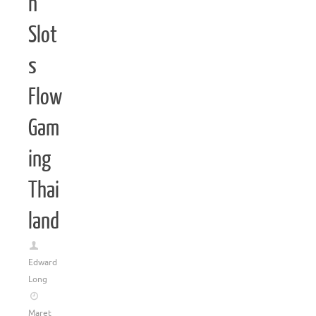
n
Slot
s
Flow
Gam
ing
Thai
land
Edward
Long
Maret