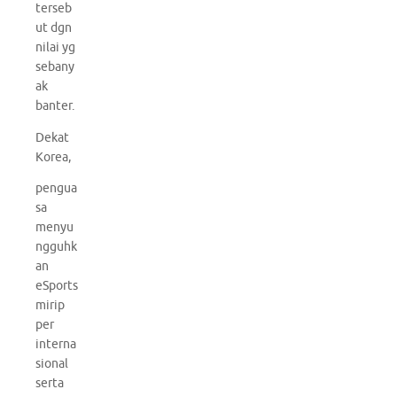
terseb
ut dgn
nilai yg
sebany
ak
banter.
Dekat
Korea,
pengua
sa
menyu
ngguhk
an
eSports
mirip
per
interna
sional
serta