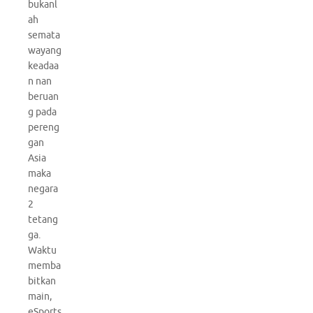
bukanl
ah
semata
wayang
keadaa
n nan
beruan
g pada
pereng
gan
Asia
maka
negara
2
tetang
ga.
Waktu
memba
bitkan
main,
eSports