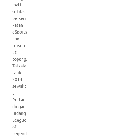
mati
sekilas
perseri
katan
eSports
nan
terseb
ut
topang.
Tatkala
tarikh
2014
sewakt
u
Pertan
dingan
Bidang
League
of
Legend