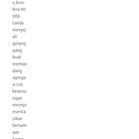
s, kira-
kira 40.
000
tanda
menjej
ali
gelang
gang
buat
meman
dang
agrega
si LoL
kesena
ngan
merepr
esenta
sikan
bersam
aan