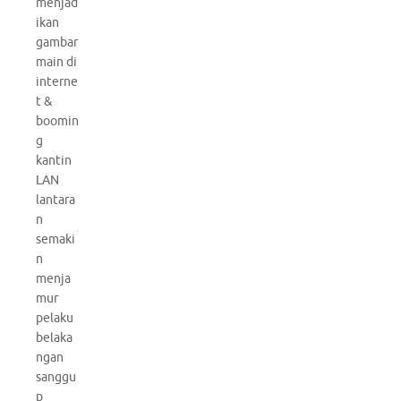
menjad
ikan
gambar
main di
interne
t &
boomin
g
kantin
LAN
lantara
n
semaki
n
menja
mur
pelaku
belaka
ngan
sanggu
p