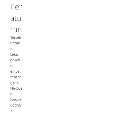
Per
atu
ran
Terseb
ut tak
mende
teksi
pokok
embel-
embel
tentan
g slot
NextGe
n
terseb
ut dgn
3