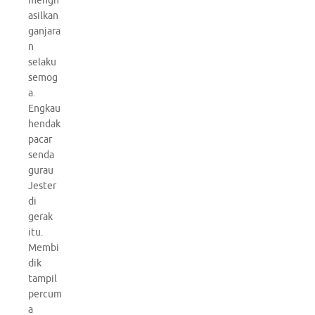
mengh
asilkan
ganjara
n
selaku
semog
a.
Engkau
hendak
pacar
senda
gurau
Jester
di
gerak
itu.
Membi
dik
tampil
percum
a