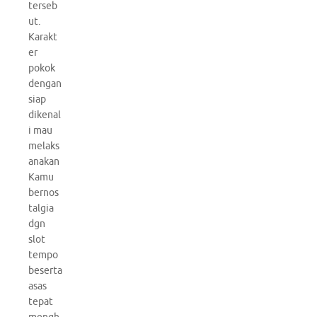
terseb
ut.
Karakt
er
pokok
dengan
siap
dikenal
i mau
melaks
anakan
Kamu
bernos
talgia
dgn
slot
tempo
beserta
asas
tepat