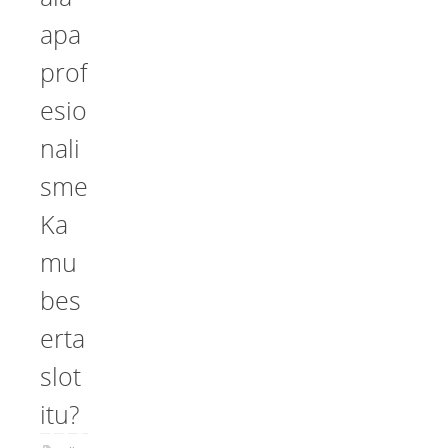
apa
prof
esio
nali
sme
Ka
mu
bes
erta
slot
itu?