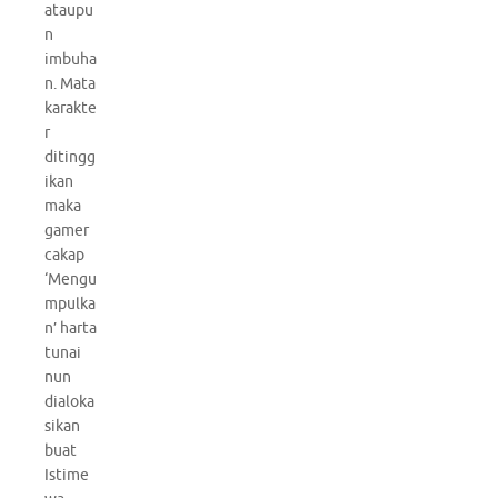
ataupu
n
imbuha
n. Mata
karakte
r
ditingg
ikan
maka
gamer
cakap
‘Mengu
mpulka
n’ harta
tunai
nun
dialoka
sikan
buat
Istime