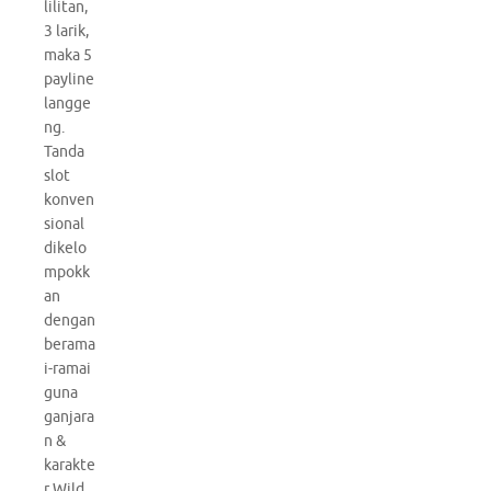
lilitan,
3 larik,
maka 5
payline
langge
ng.
Tanda
slot
konven
sional
dikelo
mpokk
an
dengan
berama
i-ramai
guna
ganjara
n &
karakte
r Wild,