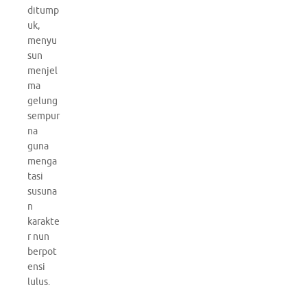
ditump
uk,
menyu
sun
menjel
ma
gelung
sempur
na
guna
menga
tasi
susuna
n
karakte
r nun
berpot
ensi
lulus.