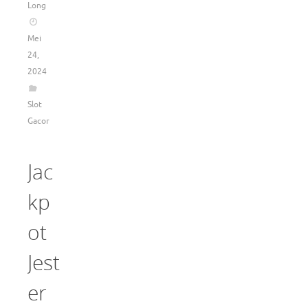
Long
Mei
24,
2024
Slot
Gacor
Jac
kp
ot
Jest
er