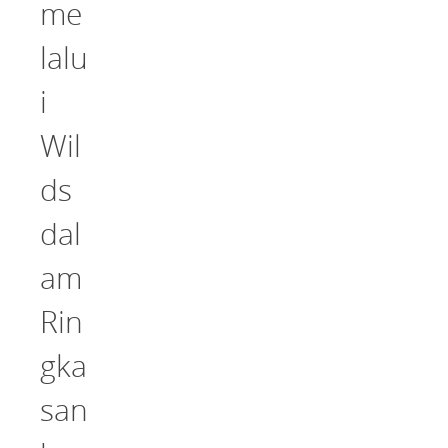
me
lalu
i
Wil
ds
dal
am
Rin
gka
san