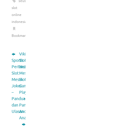
situs
slot
online
indonesia
.
Bookmark
.
Vikings
Sports
Slot
Pertaruhan
Netent
Slot
Mesin
Mesin
Slot
Joker
Game
–
Playtech
Panduan
>
dan
Panduan
Ulasan
And
Analisis