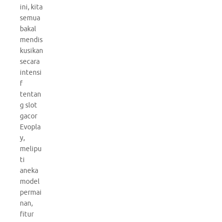
ini, kita
semua
bakal
mendis
kusikan
secara
intensi
f
tentan
g slot
gacor
Evopla
y,
melipu
ti
aneka
model
permai
nan,
fitur