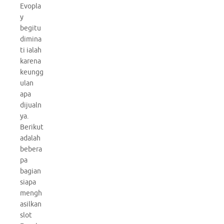
Evopla
y
begitu
dimina
ti ialah
karena
keungg
ulan
apa
dijualn
ya.
Berikut
adalah
bebera
pa
bagian
siapa
mengh
asilkan
slot