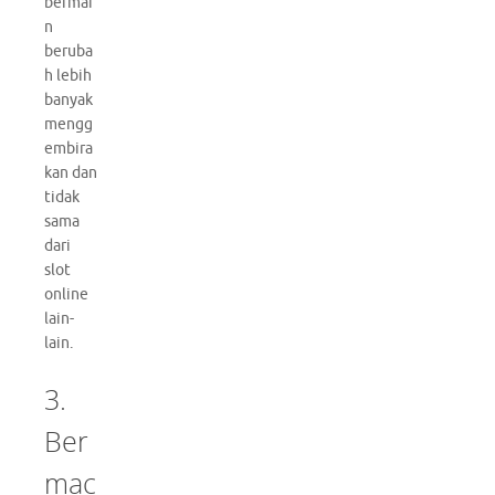
bermai
n
beruba
h lebih
banyak
mengg
embira
kan dan
tidak
sama
dari
slot
online
lain-
lain.
3.
Ber
mac