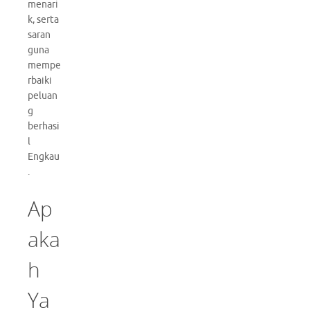
menari
k, serta
saran
guna
mempe
rbaiki
peluan
g
berhasi
l
Engkau
.
Ap
aka
h
Ya