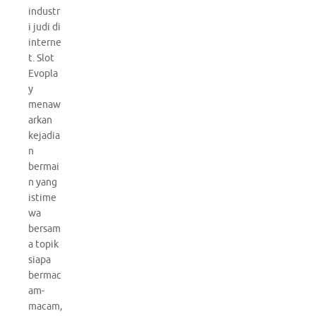
industr
i judi di
interne
t. Slot
Evopla
y
menaw
arkan
kejadia
n
bermai
n yang
istime
wa
bersam
a topik
siapa
bermac
am-
macam,