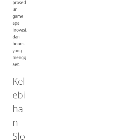
prosed
ur
game
apa
inovasi,
dan
bonus
yang
mengg
aet.
Kel
ebi
ha
n
Slo