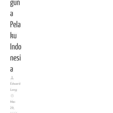
gun
a
Pela
ku
Indo
nesi
a
Edward
Long
Mei
29,