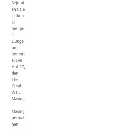
Sejuml
ah title
terken
al
melipu
ti
Dunge
on:
Immort
al Evil,
Hot 27,
dan
The
Great
Wall.
Masing
-
Masing
permai
nan