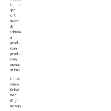
kehilan
gan
$13
miliar
di
tahuna
n
pendap
atan
pendap
atan,
menur
ut biro.
Depart
emen
Kehaki
man
(Doj)
mengo