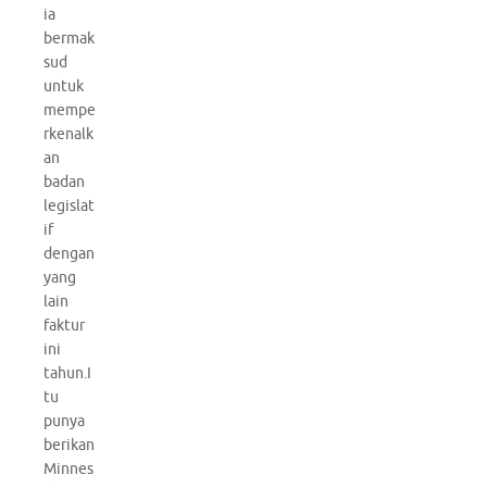
ia
bermak
sud
untuk
mempe
rkenalk
an
badan
legislat
if
dengan
yang
lain
faktur
ini
tahun.I
tu
punya
berikan
Minnes