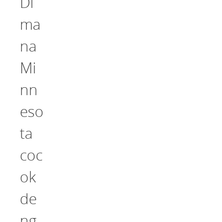
Di
ma
na
Mi
nn
eso
ta
coc
ok
de
ng