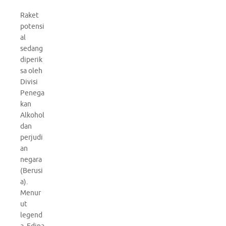
Raket
potensi
al
sedang
diperik
sa oleh
Divisi
Penega
kan
Alkohol
dan
perjudi
an
negara
(Berusi
a).
Menur
ut
legend