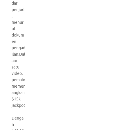
dari
penjudi
,
menur
ut
dokum
en
pengad
ilan.Dal
am
satu
video,
pemain
memen
angkan
$15k
jackpot
.
Denga
n