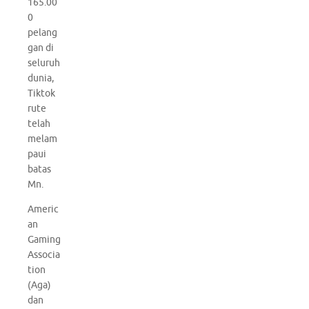
165.00
0
pelang
gan di
seluruh
dunia,
Tiktok
rute
telah
melam
paui
batas
Mn.
Americ
an
Gaming
Associa
tion
(Aga)
dan