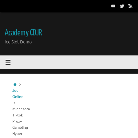
Skip
to
content
Academy CDJR
Icg Slot Demo
Home
Judi
Online
Minnesota
Tiktok
Proxy
Gambling
Hyper