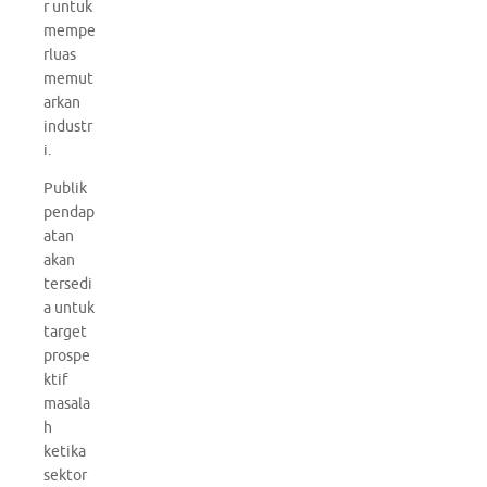
r untuk
mempe
rluas
memut
arkan
industr
i.
Publik
pendap
atan
akan
tersedi
a untuk
target
prospe
ktif
masala
h
ketika
sektor