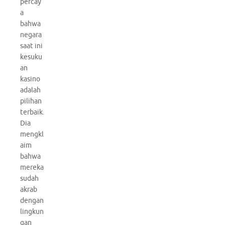
percay
a
bahwa
negara
saat ini
kesuku
an
kasino
adalah
pilihan
terbaik.
Dia
mengkl
aim
bahwa
mereka
sudah
akrab
dengan
lingkun
gan