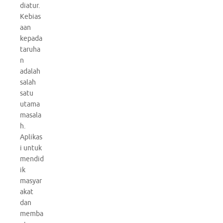
diatur.
Kebias
aan
kepada
taruha
n
adalah
salah
satu
utama
masala
h.
Aplikas
i untuk
mendid
ik
masyar
akat
dan
memba