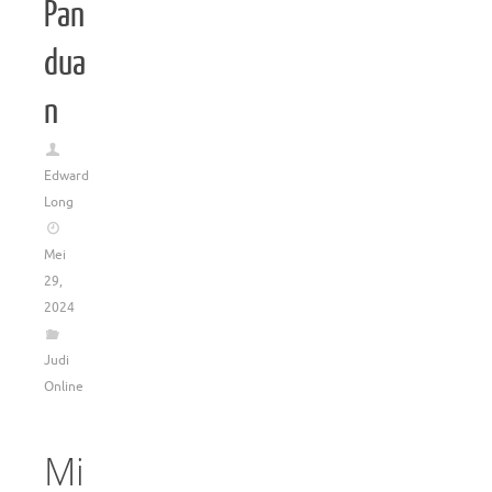
Pan
dua
n
Edward
Long
Mei
29,
2024
Judi
Online
Mi