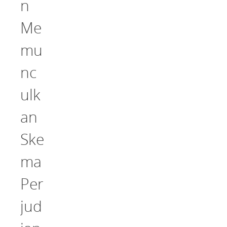
n
Me
mu
nc
ulk
an
Ske
ma
Per
jud