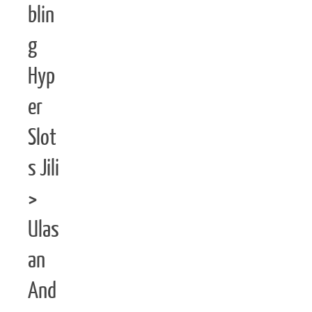
blin
g
Hyp
er
Slot
s Jili
>
Ulas
an
And