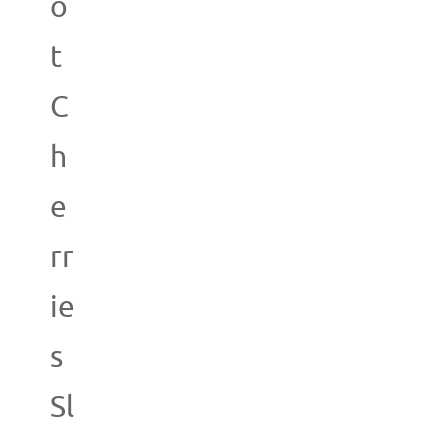
o
t
C
h
e
rr
ie
s
Sl