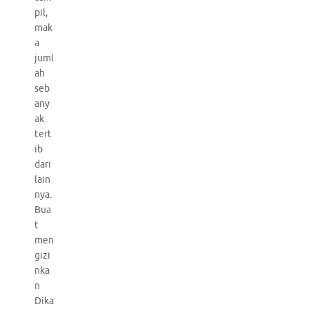
pil,
mak
a
juml
ah
seb
any
ak
tert
ib
dari
lain
nya.
Bua
t
men
gizi
nka
n
Dika