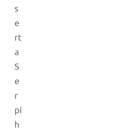
s
e
rt
a
S
e
r
pi
h