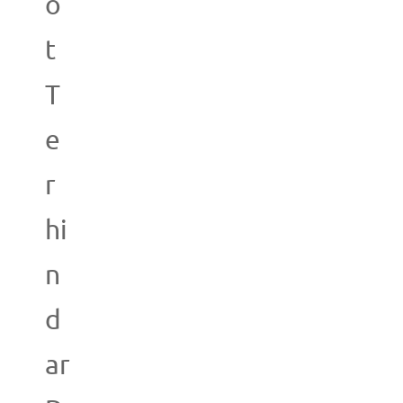
o
t
T
e
r
hi
n
d
ar