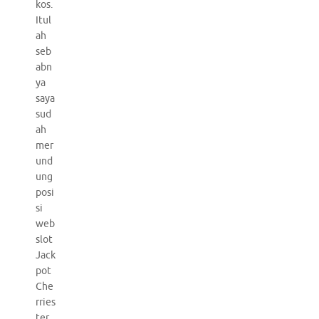
kos.
Itul
ah
seb
abn
ya
saya
sud
ah
mer
und
ung
posi
si
web
slot
Jack
pot
Che
rries
ter