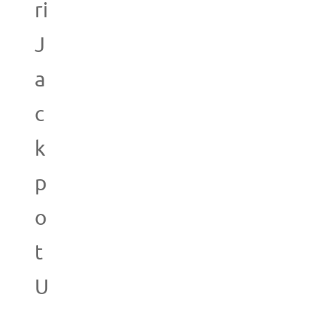
ri
J
a
c
k
p
o
t
U