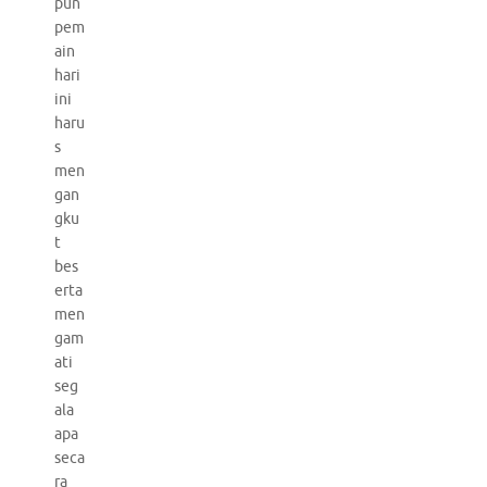
pun
pem
ain
hari
ini
haru
s
men
gan
gku
t
bes
erta
men
gam
ati
seg
ala
apa
seca
ra