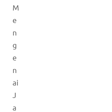
M
e
n
g
e
n
ai
J
a