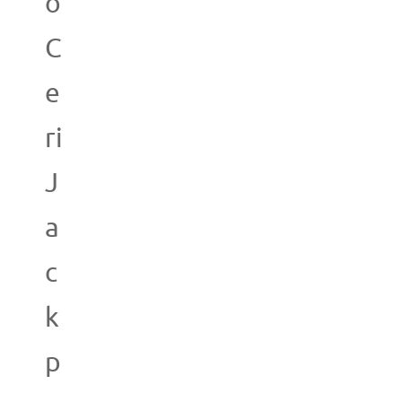
o
C
e
ri
J
a
c
k
p