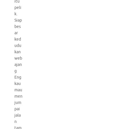
itu
peli
k.
Siap
bes
ar
ked
udu
kan
web
ajan
g
Eng
kau
mau
men
jum
pai
jala
n
tam