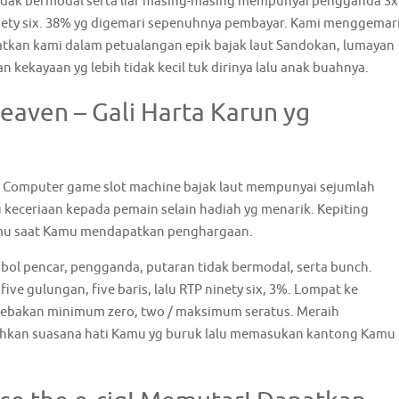
 tidak bermodal serta liar masing-masing mempunyai pengganda 3x
ninety six. 38% yg digemari sepenuhnya pembayar. Kami menggemar
gatkan kami dalam petualangan epik bajak laut Sandokan, lumayan
kekayaan yg lebih tidak kecil tuk dirinya lalu anak buahnya.
eaven – Gali Harta Karun yg
k. Computer game slot machine bajak laut mempunyai sejumlah
keceriaan kepada pemain selain hadiah yg menarik. Kepiting
Kamu saat Kamu mendapatkan penghargaan.
l pencar, pengganda, putaran tidak bermodal, serta bunch.
ive gulungan, five baris, lalu RTP ninety six, 3%. Lompat ke
tebakan minimum zero, two / maksimum seratus. Meraih
mbuhkan suasana hati Kamu yg buruk lalu memasukan kantong Kamu