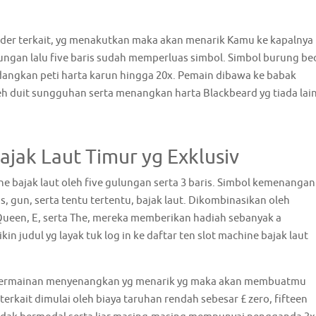
der terkait, yg menakutkan maka akan menarik Kamu ke kapalnya
lungan lalu five baris sudah memperluas simbol. Simbol burung be
dangkan peti harta karun hingga 20x. Pemain dibawa ke babak
eh duit sungguhan serta menangkan harta Blackbeard yg tiada lain
ajak Laut Timur yg Exklusiv
ne bajak laut oleh five gulungan serta 3 baris. Simbol kemenangan
s, gun, serta tentu tertentu, bajak laut. Dikombinasikan oleh
 Queen, E, serta The, mereka memberikan hadiah sebanyak a
n judul yg layak tuk log in ke daftar ten slot machine bajak laut
ermainan menyenangkan yg menarik yg maka akan membuatmu
rkait dimulai oleh biaya taruhan rendah sebesar £ zero, fifteen