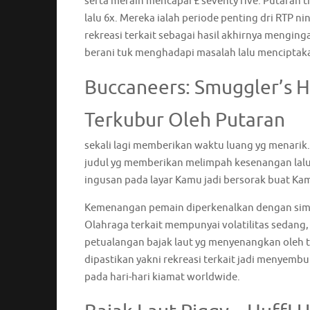
serta meraih mencapai £ seventy five. Putaran
lalu 6x. Mereka ialah periode penting dri RTP 
rekreasi terkait sebagai hasil akhirnya mengin
berani tuk menghadapi masalah lalu menciptakan 
Buccaneers: Smuggler’s H
Terkubur Oleh Putaran
sekali lagi memberikan waktu luang yg menari
judul yg memberikan melimpah kesenangan lalu 
ingusan pada layar Kamu jadi bersorak buat 
Kemenangan pemain diperkenalkan dengan simbo
Olahraga terkait mempunyai volatilitas sedang, f
petualangan bajak laut yg menyenangkan oleh 
dipastikan yakni rekreasi terkait jadi menye
pada hari-hari kiamat worldwide.