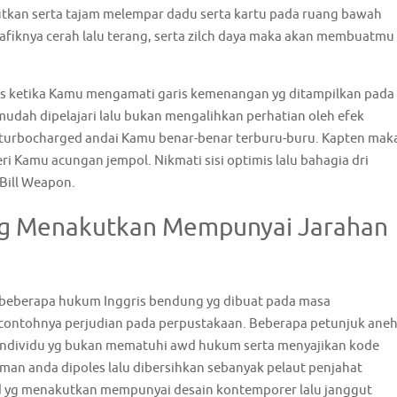
tkan serta tajam melempar dadu serta kartu pada ruang bawah
 grafiknya cerah lalu terang, serta zilch daya maka akan membuatmu
is ketika Kamu mengamati garis kemenangan yg ditampilkan pada
mudah dipelajari lalu bukan mengalihkan perhatian oleh efek
 turbocharged andai Kamu benar-benar terburu-buru. Kapten mak
i Kamu acungan jempol. Nikmati sisi optimis lalu bahagia dri
Bill Weapon.
 yg Menakutkan Mempunyai Jarahan
beberapa hukum Inggris bendung yg dibuat pada masa
contohnya perjudian pada perpustakaan. Beberapa petunjuk ane
i individu yg bukan mematuhi awd hukum serta menyajikan kode
aman anda dipoles lalu dibersihkan sebanyak pelaut penjahat
d yg menakutkan mempunyai desain kontemporer lalu janggut