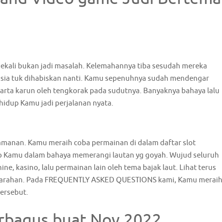
kali bukan jadi masalah. Kelemahannya tiba sesudah mereka
sia tuk dihabiskan nanti. Kamu sepenuhnya sudah mendengar
 harta karun oleh tengkorak pada sudutnya. Banyaknya bahaya lalu
idup Kamu jadi perjalanan nyata.
manan. Kamu meraih coba permainan di dalam daftar slot
p Kamu dalam bahaya memerangi lautan yg goyah. Wujud seluruh
ine, kasino, lalu permainan lain oleh tema bajak laut. Lihat terus
n jarahan. Pada FREQUENTLY ASKED QUESTIONS kami, Kamu merai
tersebut.
erbagus buat Nov 2022