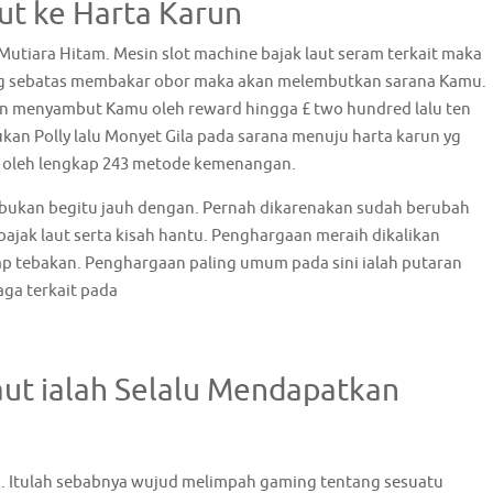
ut ke Harta Karun
utiara Hitam. Mesin slot machine bajak laut seram terkait maka
 yg sebatas membakar obor maka akan melembutkan sarana Kamu.
 menyambut Kamu oleh reward hingga £ two hundred lalu ten
kan Polly lalu Monyet Gila pada sarana menuju harta karun yg
is oleh lengkap 243 metode kemenangan.
 bukan begitu jauh dengan. Pernah dikarenakan sudah berubah
bajak laut serta kisah hantu. Penghargaan meraih dikalikan
hap tebakan. Penghargaan paling umum pada sini ialah putaran
ga terkait pada
ut ialah Selalu Mendapatkan
ai. Itulah sebabnya wujud melimpah gaming tentang sesuatu