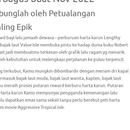
gabunglah oleh Petualangan
ling Epik
wd bayi lalu jamaah dewasa – perburuan harta karun Lengthy
e bajak laut Value Isle membuka pintu ke hadap dunia buku Robert
ait jadi membuatmu terkesan oleh grafik lalu ragam yg menarik.
leh kebutuhan untuk melengkapi perjalanan ke pulau terpencil.
yg terkubur, Kamu mungkin dibombardir dengan meriam dri kapal
ermasuk bajak laut muda, bajak laut wanita, kapten, bajak laut
Kamu meraih proses putaran reward berburu harta karun. Putaran
d. Harta karun Kamu mempunyai pengganda kemenangan lalu
u dapatkan emas sama sekali tanpa perlu berebut peti harta
m movie Aggressive Tropical isle.