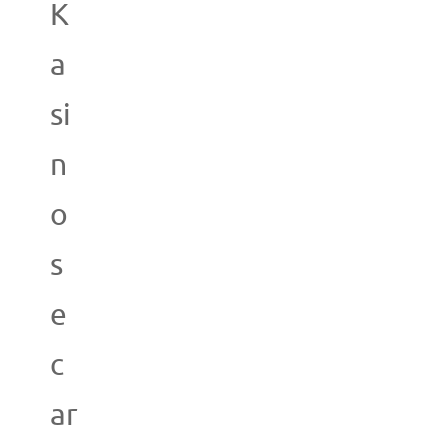
K
a
si
n
o
s
e
c
ar