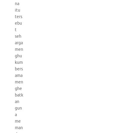
na
itu
ters
ebu
t
seh
arga
men
ghu
kum
bers
ama
men
ghe
batk
an
gun
a
me
man