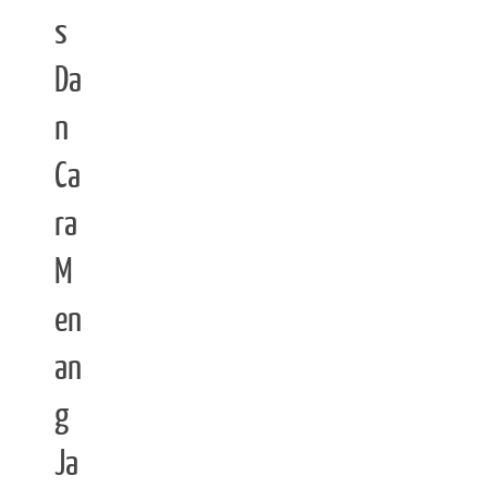
s
Da
n
Ca
ra
M
en
an
g
Ja