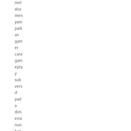
mel
alui
men
yam
paik
an
gam
er
cara
gam
epla
y
sub
vers
if
pad
a
dim
ensi
nun