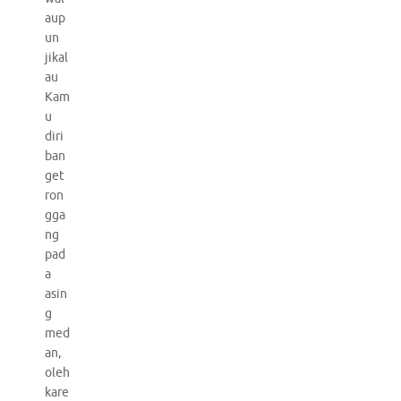
aup
un
jikal
au
Kam
u
diri
ban
get
ron
gga
ng
pad
a
asin
g
med
an,
oleh
kare