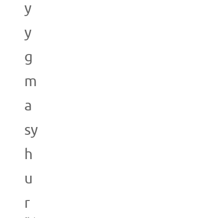
y
y
g
m
a
sy
h
u
r