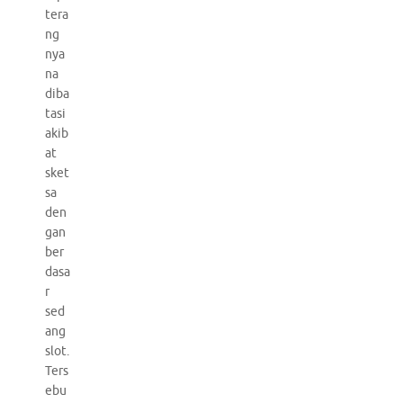
tera
ng
nya
na
diba
tasi
akib
at
sket
sa
den
gan
ber
dasa
r
sed
ang
slot.
Ters
ebu