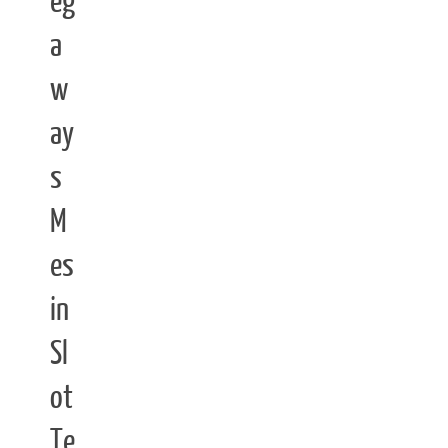
eg
a
w
ay
s
M
es
in
Sl
ot
Te