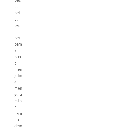
bet
ul-
bet
ul
pat
ut
ber
para
k
bua
t
men
jelm
a
men
yera
mka
n
nam
un
dem