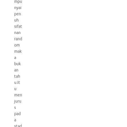
mpu
nyai
pen
uh
sifat
nan
rand
om
mak
a
buk
an
tah
u.It
u
men
juru
s
pad
a
stad