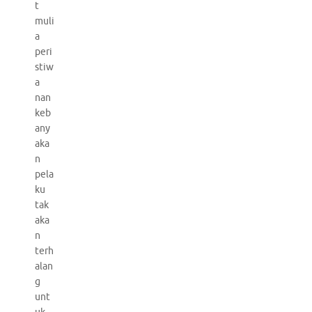
t
muli
a
peri
stiw
a
nan
keb
any
aka
n
pela
ku
tak
aka
n
terh
alan
g
unt