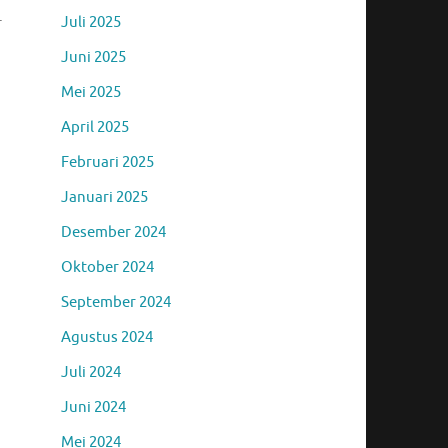
.
Juli 2025
Juni 2025
Mei 2025
April 2025
Februari 2025
Januari 2025
Desember 2024
Oktober 2024
September 2024
Agustus 2024
Juli 2024
Juni 2024
Mei 2024