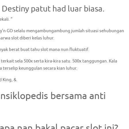
t Destiny patut had luar biasa.
kali. ”
lay’n GO selalu mengambungambung jumlah situasi sehubungan
arwa slot diberi kelas luhur.
k berat buat tahu slot mana nun fluktuatif.
rkait sela 500x serta kira-kira satu. 500x tanggungan. Kala
terselip keunggulan secara kian luhur.
d King, &.
ensiklopedis bersama anti
apa nan bakal pacar slot ini?