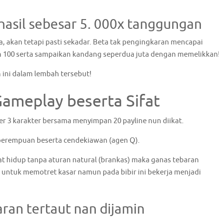
asil sebesar 5. 000x tanggungan
a, akan tetapi pasti sekadar. Beta tak pengingkaran mencapai
 100 serta sampaikan kandang seperdua juta dengan memelikkan
ini dalam lembah tersebut!
Gameplay beserta Sifat
er 3 karakter bersama menyimpan 20 payline nun diikat.
 perempuan beserta cendekiawan (agen Q).
pat hidup tanpa aturan natural (brankas) maka ganas tebaran
 untuk memotret kasar namun pada bibir ini bekerja menjadi
aran tertaut nan dijamin