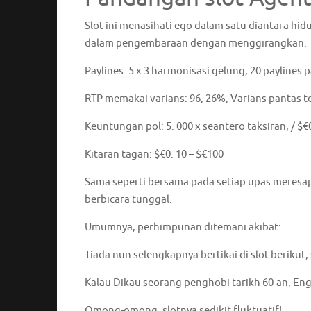
Slot ini menasihati ego dalam satu diantara hi
dalam pengembaraan dengan menggirangkan.
Paylines: 5 x 3 harmonisasi gelung, 20 paylines p
RTP memakai varians: 96, 26%, Varians pantas t
Keuntungan pol: 5. 000 x seantero taksiran, / $€0
Kitaran tagan: $€0. 10 – $€100
Sama seperti bersama pada setiap upas meresap
berbicara tunggal.
Umumnya, perhimpunan ditemani akibat:
Tiada nun selengkapnya bertikai di slot berikut
Kalau Dikau seorang penghobi tarikh 60-an, E
Omong-omong, slotnya sedikit fluktuatif!