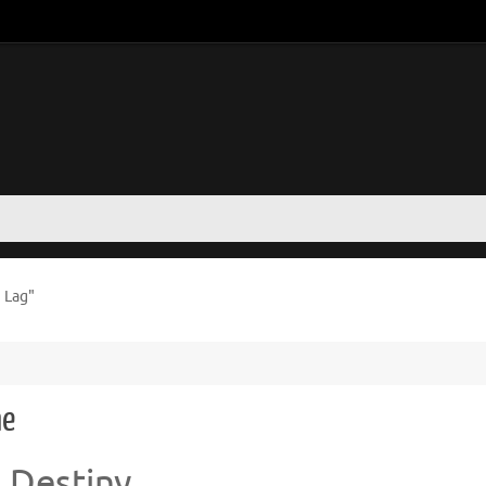
 Lag"
ne
 Destiny