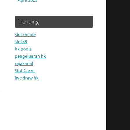
April 2023
Trending
slot online
slot88
hk pools
pengeluaran hk
rajakadal
Slot Gacor
live draw hk