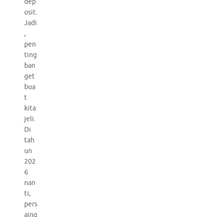
dep
osit.
Jadi
,
pen
ting
ban
get
bua
t
kita
jeli.
Di
tah
un
202
6
nan
ti,
pers
aing