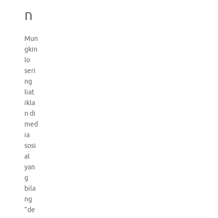
n
Mun
gkin
lo
seri
ng
liat
ikla
n di
med
ia
sosi
al
yan
g
bila
ng
“de