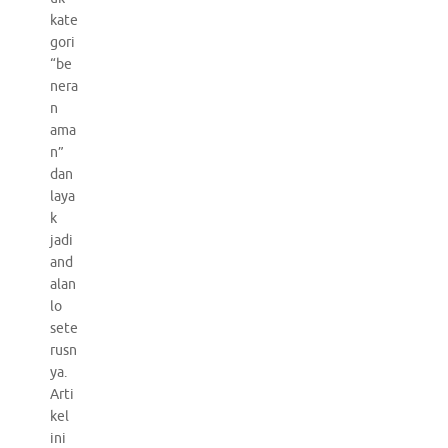
kate
gori
“be
nera
n
ama
n”
dan
laya
k
jadi
and
alan
lo
sete
rusn
ya.
Arti
kel
ini