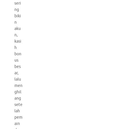
seri
ng
biki
n
aku
n,
kasi
h
bon
us
bes
ar,
lalu
men
ghil
ang
sete
lah
pem
ain