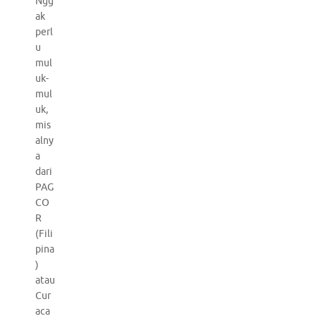
Ngg
ak
perl
u
mul
uk-
mul
uk,
mis
alny
a
dari
PAG
CO
R
(Fili
pina
)
atau
Cur
aca