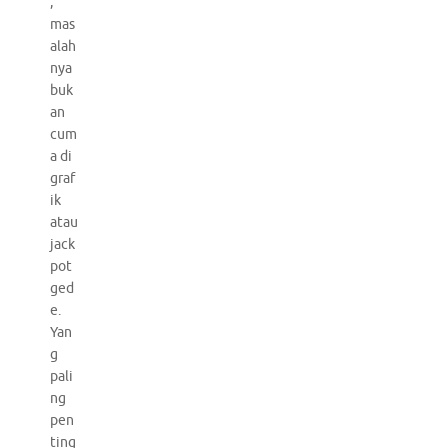
,
mas
alah
nya
buk
an
cum
a di
graf
ik
atau
jack
pot
ged
e.
Yan
g
pali
ng
pen
ting