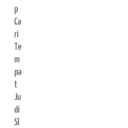
p
Ca
ri
Te
m
pa
t
Ju
di
Sl