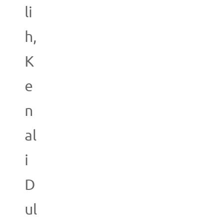
li
h,
K
e
n
al
i
D
ul