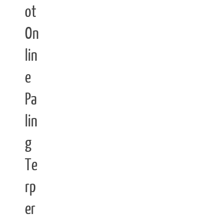
ot
On
lin
e
Pa
lin
g
Te
rp
er