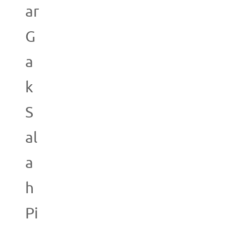
ar
G
a
k
S
al
a
h
Pi