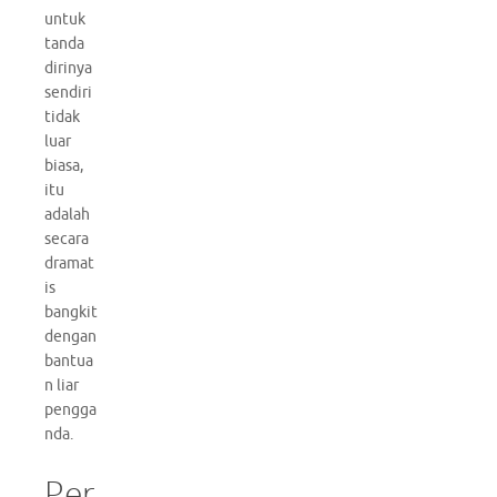
untuk
tanda
dirinya
sendiri
tidak
luar
biasa,
itu
adalah
secara
dramat
is
bangkit
dengan
bantua
n liar
pengga
nda.
Per