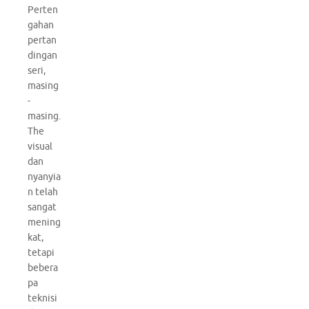
Perten
gahan
pertan
dingan
seri,
masing
-
masing.
The
visual
dan
nyanyia
n telah
sangat
mening
kat,
tetapi
bebera
pa
teknisi