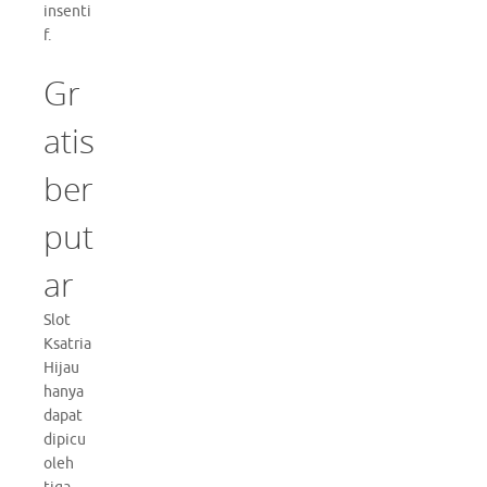
insenti
f.
Gr
atis
ber
put
ar
Slot
Ksatria
Hijau
hanya
dapat
dipicu
oleh