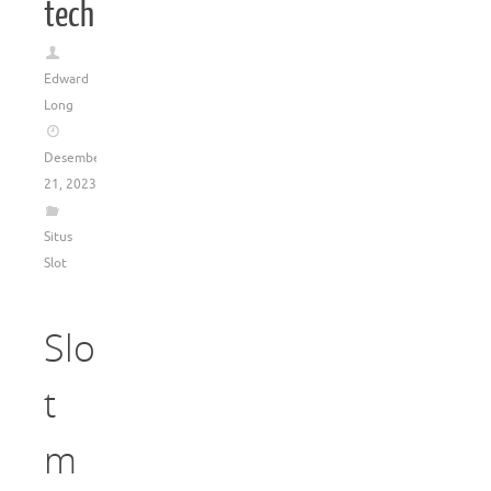
tech
Edward
Long
Desember
21, 2023
Situs
Slot
Slo
t
m