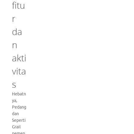
fitu
r
da
n
akti
vita
s
Hebatn
ya,
Pedang
dan
Seperti
Grail
pemen