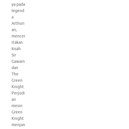
ya pada
legend
a
Arthuri
an,
mencer
itakan
kisah
Sir
Gawain
dan
The
Green
Knight.
Perjudi
an
mesin
Green
Knight
menjan