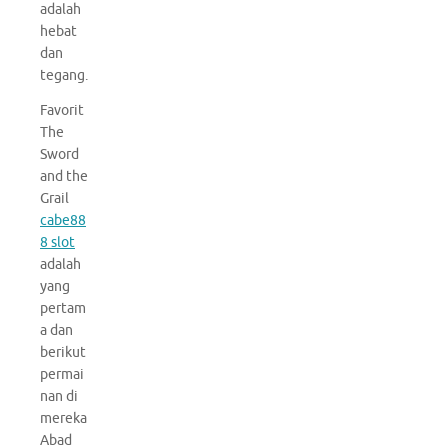
adalah
hebat
dan
tegang.
Favorit
The
Sword
and the
Grail
cabe88
8 slot
adalah
yang
pertam
a dan
berikut
permai
nan di
mereka
Abad