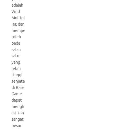
adalah
Wild
Multipl
ier, dan
mempe
roleh
pada
salah
satu
yang
lebih
tinggi
senjata
di Base
Game
dapat
mengh
asilkan
sangat
besar