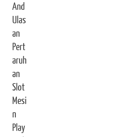
And
Ulas
an
Pert
aruh
an
Slot
Mesi
n
Play