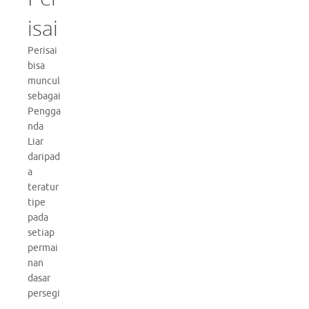
isai
Perisai
bisa
muncul
sebagai
Pengga
nda
Liar
daripad
a
teratur
tipe
pada
setiap
permai
nan
dasar
persegi
.