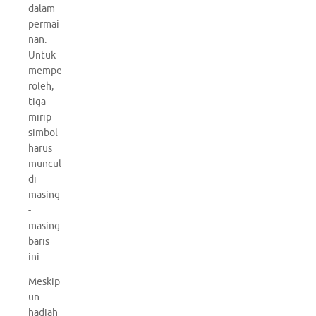
dalam
permai
nan.
Untuk
mempe
roleh,
tiga
mirip
simbol
harus
muncul
di
masing
-
masing
baris
ini.
Meskip
un
hadiah