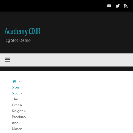
Skip
to
content
Academy CDJR
Icg Slot Demo
Home
Situs
Slot
The
Green
Knight >
Panduan
And
Ulasan