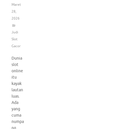
Maret
28,
2026
Judi
Slot
Gacor
Dunia
slot
online
itu
kayak
lautan
luas.
Ada
yang
cuma
numpa
ng