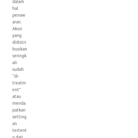
dalam
hal
penaw
aran.
Akun
yang
didistri
busikan
seringk
ali
sudah
“di-
treatm
ent”
atau
menda
patkan
setting
an
tertent
u dari