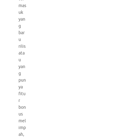
mas
uk
yan
g
bar
u
rilis
ata
u
yan
g
pun
ya
fitu
r
bon
us
mel
imp
ah,