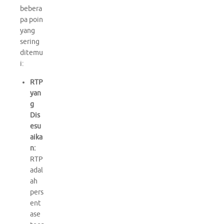
bebera
pa poin
yang
sering
ditemu
i:
RTP
yan
g
Dis
esu
aika
n:
RTP
adal
ah
pers
ent
ase