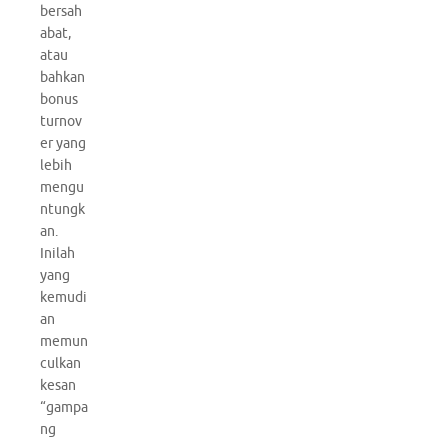
bersah
abat,
atau
bahkan
bonus
turnov
er yang
lebih
mengu
ntungk
an.
Inilah
yang
kemudi
an
memun
culkan
kesan
“gampa
ng