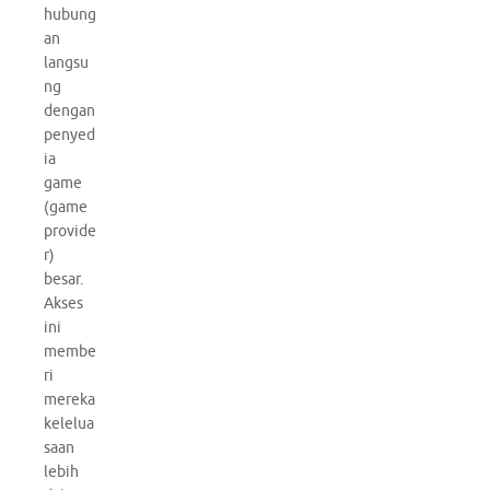
hubung
an
langsu
ng
dengan
penyed
ia
game
(game
provide
r)
besar.
Akses
ini
membe
ri
mereka
kelelua
saan
lebih