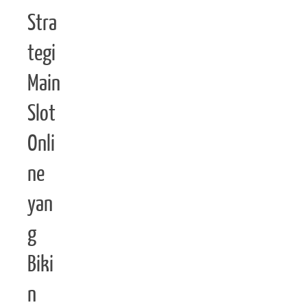
Stra
tegi
Main
Slot
Onli
ne
yan
g
Biki
n