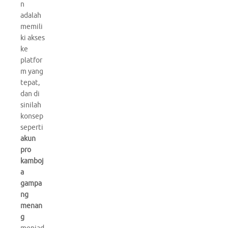
n
adalah
memili
ki akses
ke
platfor
m yang
tepat,
dan di
sinilah
konsep
seperti
akun
pro
kamboj
a
gampa
ng
menan
g