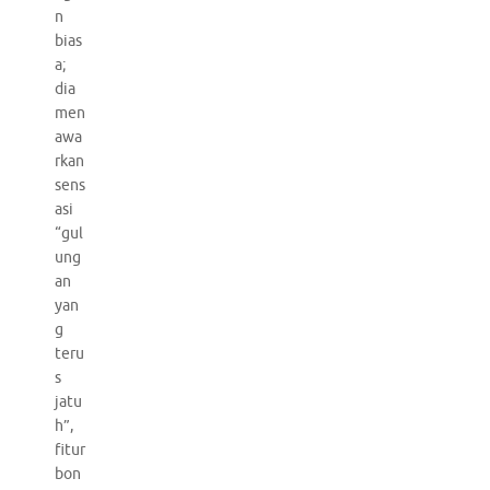
n
bias
a;
dia
men
awa
rkan
sens
asi
“gul
ung
an
yan
g
teru
s
jatu
h”,
fitur
bon