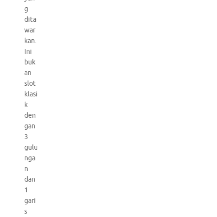
g
dita
war
kan.
Ini
buk
an
slot
klasi
k
den
gan
3
gulu
nga
n
dan
1
gari
s