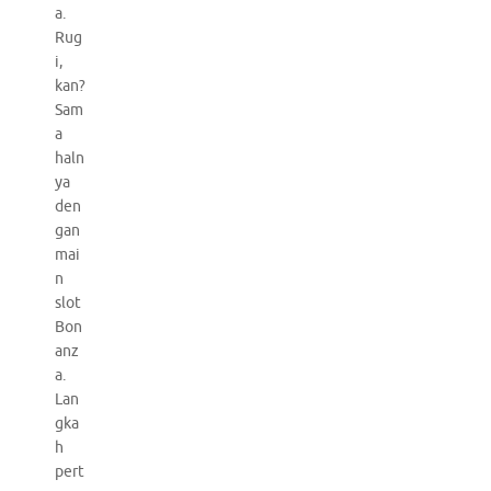
a.
Rug
i,
kan?
Sam
a
haln
ya
den
gan
mai
n
slot
Bon
anz
a.
Lan
gka
h
pert