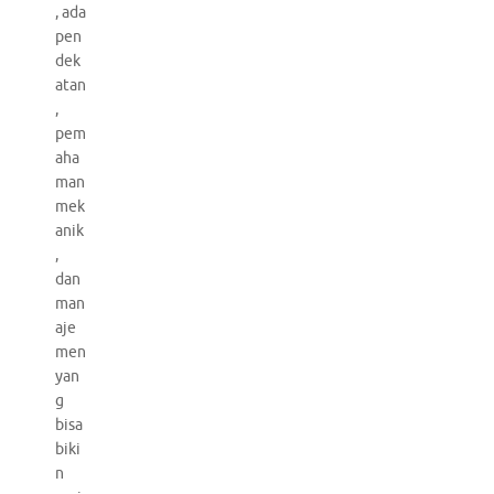
, ada
pen
dek
atan
,
pem
aha
man
mek
anik
,
dan
man
aje
men
yan
g
bisa
biki
n