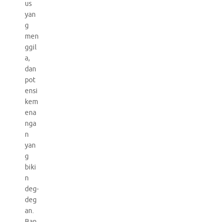
us
yan
g
men
ggil
a,
dan
pot
ensi
kem
ena
nga
n
yan
g
biki
n
deg-
deg
an.
Ban