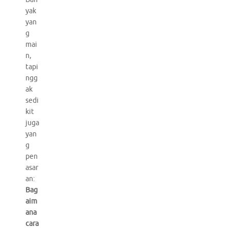
yak
yan
g
mai
n,
tapi
ngg
ak
sedi
kit
juga
yan
g
pen
asar
an:
Bag
aim
ana
cara