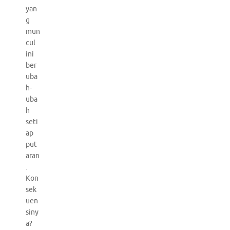
yan
g
mun
cul
ini
ber
uba
h-
uba
h
seti
ap
put
aran
.
Kon
sek
uen
siny
a?