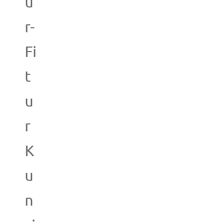
u
r-
Fi
t
u
r
K
u
n