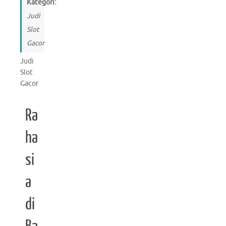
Kategori:
Judi
Slot
Gacor
Judi
Slot
Gacor
Ra
ha
si
a
di