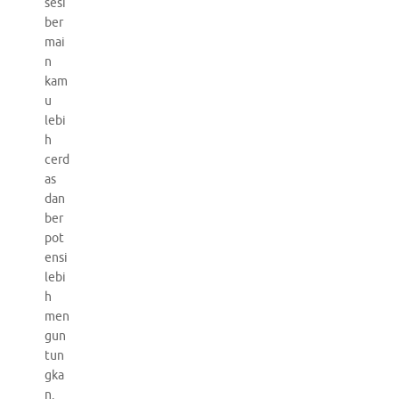
sesi
ber
mai
n
kam
u
lebi
h
cerd
as
dan
ber
pot
ensi
lebi
h
men
gun
tun
gka
n.