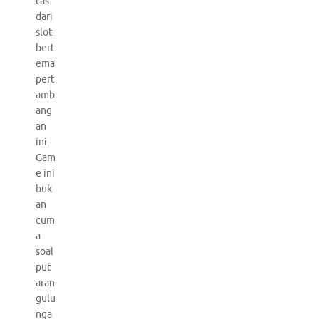
tas
dari
slot
bert
ema
pert
amb
ang
an
ini.
Gam
e ini
buk
an
cum
a
soal
put
aran
gulu
nga