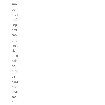
sim
bol
inov
atif
sep
erti
tab
ung
reak
si,
mikr
osk
op,
hing
ga
kara
kter
khas
san
g