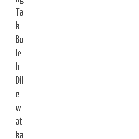
Ta
k
Bo
le
h
Dil
e
w
at
ka