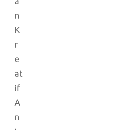
a
n
K
r
e
at
if
A
n