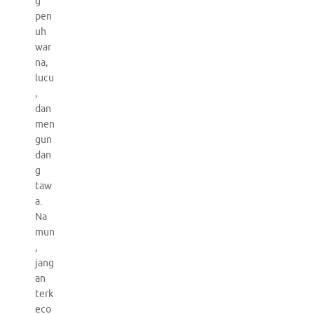
g
pen
uh
war
na,
lucu
,
dan
men
gun
dan
g
taw
a.
Na
mun
,
jang
an
terk
eco