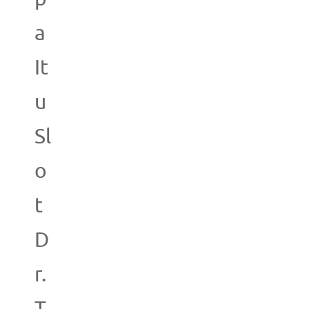
a
It
u
Sl
o
t
D
r.