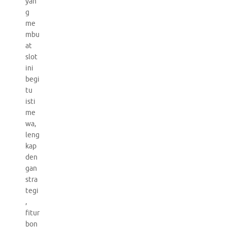
yan
g
me
mbu
at
slot
ini
begi
tu
isti
me
wa,
leng
kap
den
gan
stra
tegi
,
fitur
bon