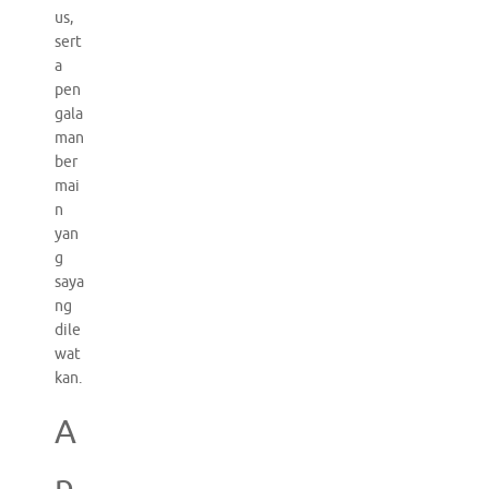
us,
sert
a
pen
gala
man
ber
mai
n
yan
g
saya
ng
dile
wat
kan.
A
p