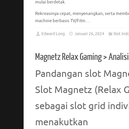
mulai berdetak.
Rekreasinya cepat, menyenangkan, serta membe
machine berbasis TV/Film.…
Edward Long
Januari 26, 2024
Slot Ind
Magnetz Relax Gaming > Analisi
Pandangan slot Magne
Slot Magnetz (Relax G
sebagai slot grid ind
menakutkan