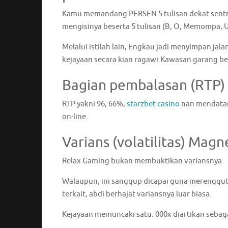
Kamu memandang PERSEN 5 tulisan dekat sentra
mengisinya beserta 5 tulisan (B, O, Memompa, U
Melalui istilah lain, Engkau jadi menyimpan ja
kejayaan secara kian ragawi.Kawasan garang be
Bagian pembalasan (RTP)
RTP yakni 96, 66%,
starzbet casino
nan mendatang
on-line.
Varians (volatilitas) Mag
Relax Gaming bukan membuktikan variansnya.
Walaupun, ini sanggup dicapai guna merenggut
terkait, abdi berhajat variansnya luar biasa.
Kejayaan memuncaki satu. 000x diartikan sebag