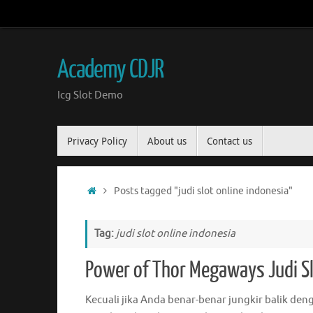
Skip
to
content
Academy CDJR
Icg Slot Demo
Skip
Privacy Policy
About us
Contact us
to
content
Home
Posts tagged "judi slot online indonesia"
Tag:
judi slot online indonesia
Power of Thor Megaways Judi Sl
Kecuali jika Anda benar-benar jungkir balik d