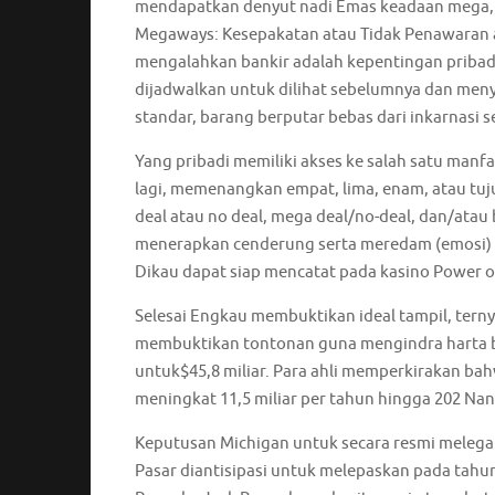
mendapatkan denyut nadi Emas keadaan mega, t
Megaways: Kesepakatan atau Tidak Penawaran a
mengalahkan bankir adalah kepentingan pribad 
dijadwalkan untuk dilihat sebelumnya dan menyi
standar, barang berputar bebas dari inkarnasi 
Yang pribadi memiliki akses ke salah satu manfaa
lagi, memenangkan empat, lima, enam, atau tuj
deal atau no deal, mega deal/no-deal, dan/atau
menerapkan cenderung serta meredam (emosi) 
Dikau dapat siap mencatat pada kasino Power 
Selesai Engkau membuktikan ideal tampil, ternya
membuktikan tontonan guna mengindra harta be
untuk$45,8 miliar. Para ahli memperkirakan bah
meningkat 11,5 miliar per tahun hingga 202 Nant
Keputusan Michigan untuk secara resmi melegal
Pasar diantisipasi untuk melepaskan pada tah