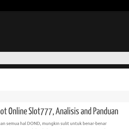
ot Online Slot777, Analisis and Panduan
engan semua hal DOND, mungkin sulit untuk benar-benar