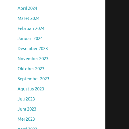
April 2024
Maret 2024
Februari 2024
Januari 2024
Desember 2023
November 2023
Oktober 2023
September 2023
Agustus 2023
Juli 2023
Juni 2023
Mei 2023