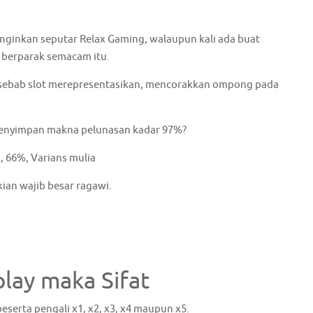
ginkan seputar Relax Gaming, walaupun kali ada buat
 berparak semacam itu.
r sebab slot merepresentasikan, mencorakkan ompong pada
h menyimpan makna pelunasan kadar 97%?
 66%, Varians mulia
ian wajib besar ragawi.
lay maka Sifat
erta pengali x1, x2, x3, x4 maupun x5.