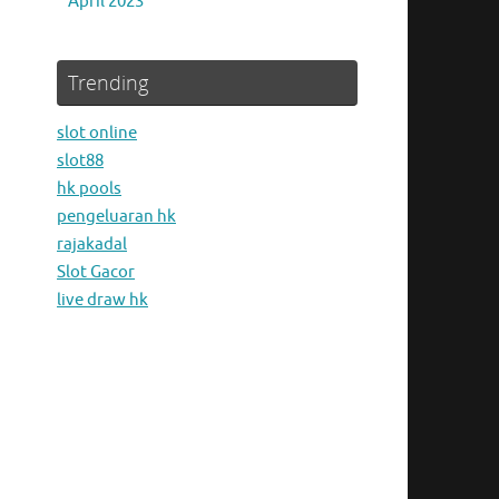
April 2023
Trending
slot online
slot88
hk pools
pengeluaran hk
rajakadal
Slot Gacor
live draw hk