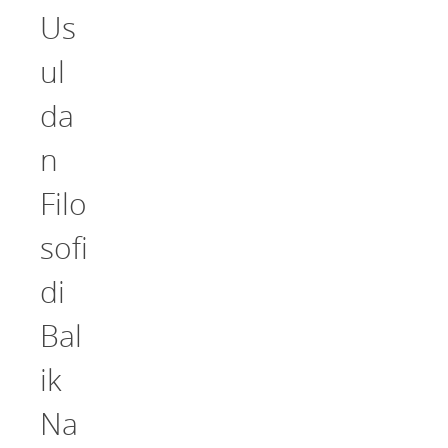
Us
ul
da
n
Filo
sofi
di
Bal
ik
Na