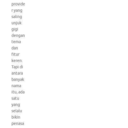
provide
r yang
saling
unjuk
gigi
dengan
tema
dan
fitur
keren.
Tapi di
antara
banyak
nama
itu, ada
satu
yang
selalu
bikin
penasa