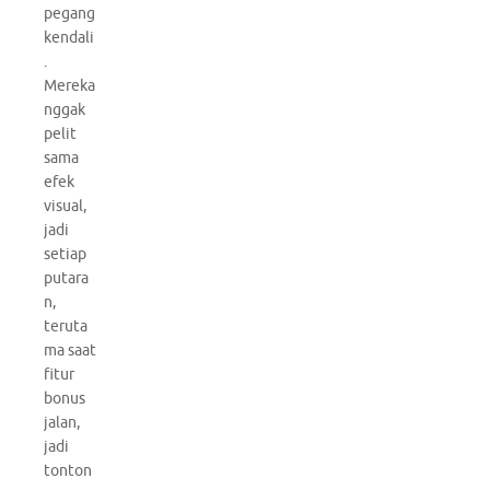
pegang
kendali
.
Mereka
nggak
pelit
sama
efek
visual,
jadi
setiap
putara
n,
teruta
ma saat
fitur
bonus
jalan,
jadi
tonton