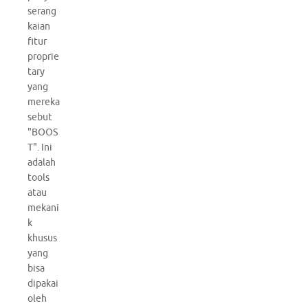
serang
kaian
fitur
proprie
tary
yang
mereka
sebut
"BOOS
T". Ini
adalah
tools
atau
mekani
k
khusus
yang
bisa
dipakai
oleh