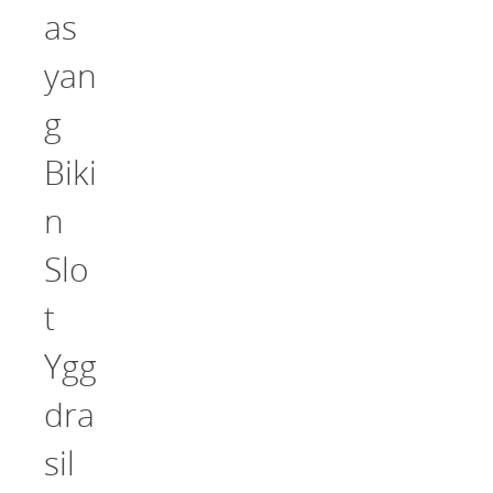
as
yan
g
Biki
n
Slo
t
Ygg
dra
sil