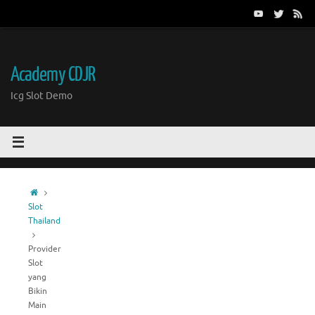
Skip
to
content
Academy CDJR
Icg Slot Demo
Home
Slot
Thailand
Provider
Slot
yang
Bikin
Main