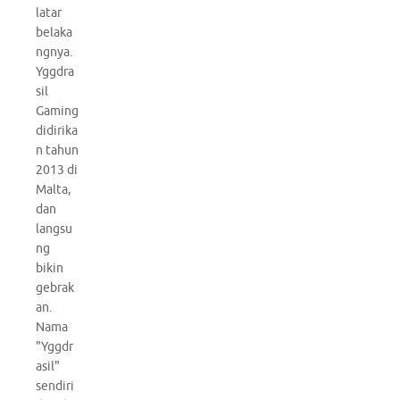
latar
belaka
ngnya.
Yggdra
sil
Gaming
didirika
n tahun
2013 di
Malta,
dan
langsu
ng
bikin
gebrak
an.
Nama
"Yggdr
asil"
sendiri