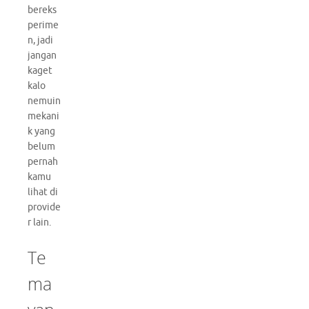
bereks
perime
n, jadi
jangan
kaget
kalo
nemuin
mekani
k yang
belum
pernah
kamu
lihat di
provide
r lain.
Te
ma