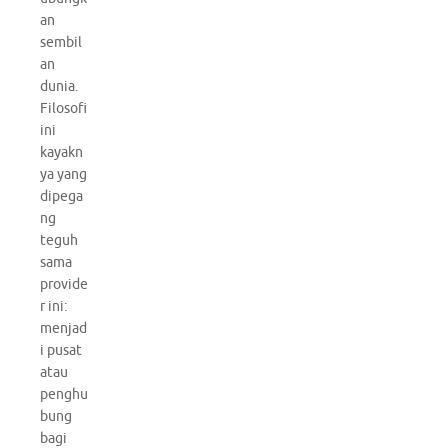
an
sembil
an
dunia.
Filosofi
ini
kayakn
ya yang
dipega
ng
teguh
sama
provide
r ini:
menjad
i pusat
atau
penghu
bung
bagi