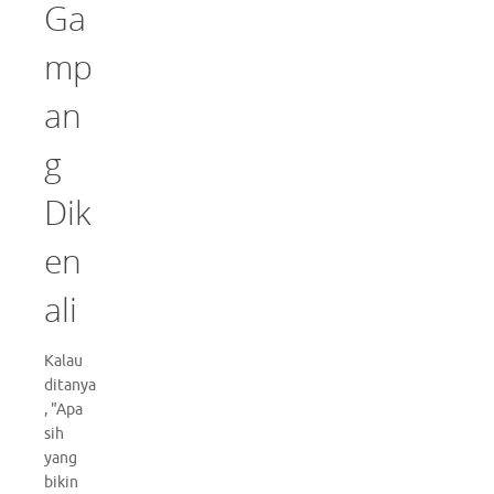
Ga
mp
an
g
Dik
en
ali
Kalau
ditanya
, "Apa
sih
yang
bikin