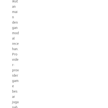
ikut
an
mai
n
den
gan
mod
al
rece
han.
Pro
vide
r-
prov
ider
gam
e
bes
ar
juga
pah