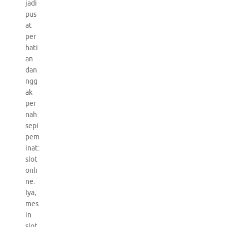
jadi
pus
at
per
hati
an
dan
ngg
ak
per
nah
sepi
pem
inat:
slot
onli
ne.
Iya,
mes
in
slot