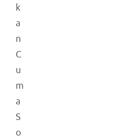
k
a
n
C
u
m
a
S
o