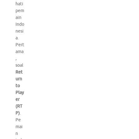
hati
pem
ain
Indo
nesi
a.
Pert
ama
,
soal
Ret
urn
to
Play
er
(RT
P)
.
Pe
mai
n