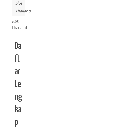
Slot
Thailand
Slot
Thailand
Da
ft
ar
Le
ng
ka
p