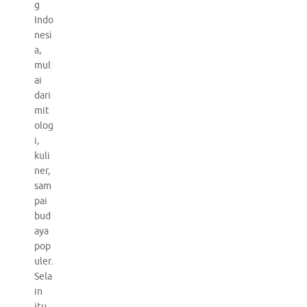
g
Indo
nesi
a,
mul
ai
dari
mit
olog
i,
kuli
ner,
sam
pai
bud
aya
pop
uler.
Sela
in
itu,