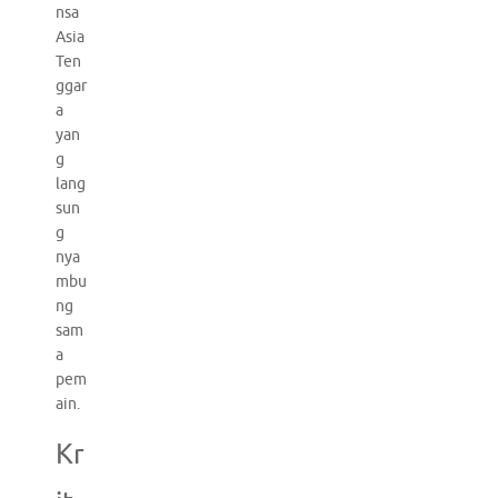
nsa
Asia
Ten
ggar
a
yan
g
lang
sun
g
nya
mbu
ng
sam
a
pem
ain.
Kr