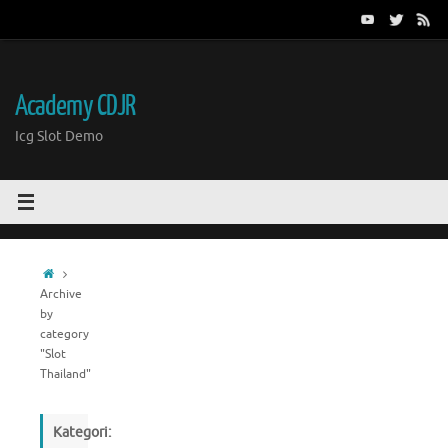
Skip
to
content
Academy CDJR
Icg Slot Demo
Home
Archive
by
category
"Slot
Thailand"
Kategori: