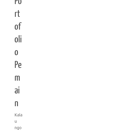
Po
rt
of
oli
o
Pe
m
ai
n
Kala
u
ngo