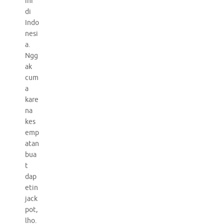
ini
di
Indo
nesi
a.
Ngg
ak
cum
a
kare
na
kes
emp
atan
bua
t
dap
etin
jack
pot,
lho.