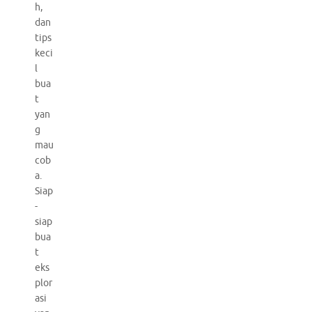
h,
dan
tips
keci
l
bua
t
yan
g
mau
cob
a.
Siap
-
siap
bua
t
eks
plor
asi