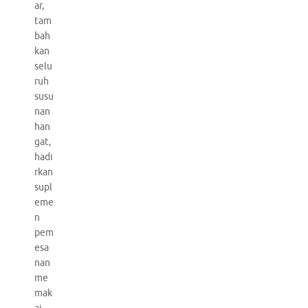
ar,
tam
bah
kan
selu
ruh
susu
nan
han
gat,
hadi
rkan
supl
eme
n
pem
esa
nan
me
mak