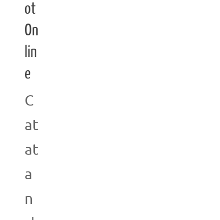
ot
On
lin
e
C
at
at
a
n