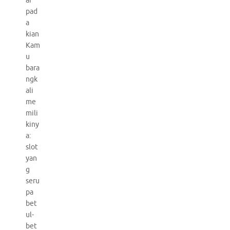
ai
pad
a
kian
Kam
u
bara
ngk
ali
me
mili
kiny
a:
slot
yan
g
seru
pa
bet
ul-
bet