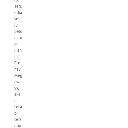
itu.
Ters
edia
sela
lu
pelu
ncur
an
Fish
in’
Fre
nzy
Meg
awa
ys,
aka
n
teta
pi
ters
ebu