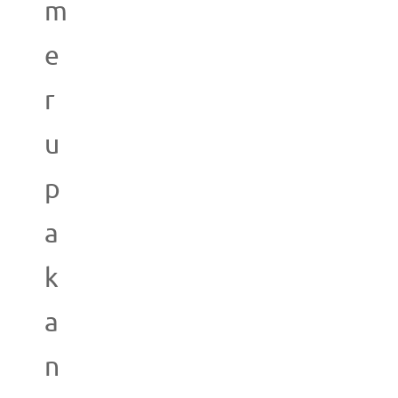
m
e
r
u
p
a
k
a
n