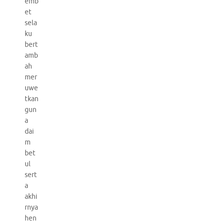
emb
et
sela
ku
bert
amb
ah
mer
uwe
tkan
gun
a
dai
m
bet
ul
sert
a
akhi
rnya
hen