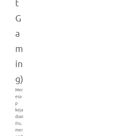
t
G
a
m
in
g)
Mer
esa
p
keja
dian
itu,
mer