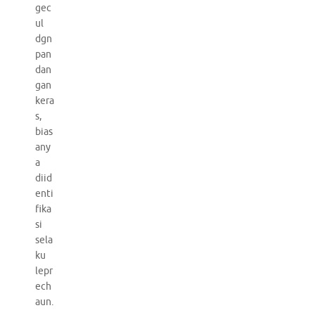
gec
ul
dgn
pan
dan
gan
kera
s,
bias
any
a
diid
enti
fika
si
sela
ku
lepr
ech
aun.