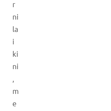
r
ni
la
i
ki
ni
,
m
e