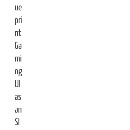
ue
pri
nt
Ga
mi
ng
Ul
as
an
Sl