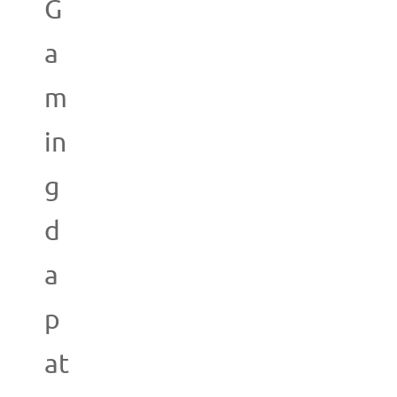
G
a
m
in
g
d
a
p
at