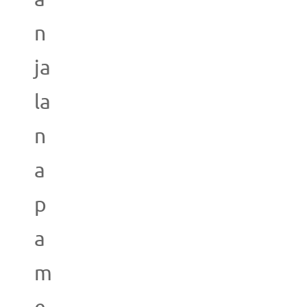
n
ja
la
n
a
p
a
m