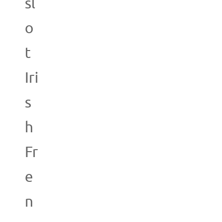
sl
o
t
Iri
s
h
Fr
e
n