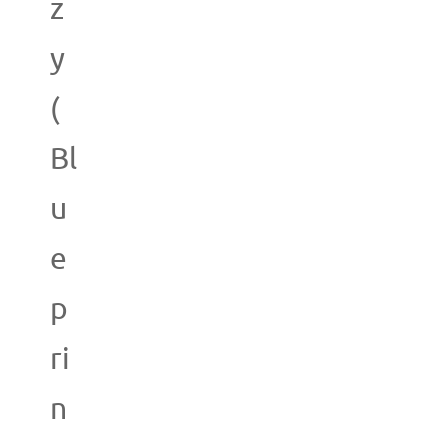
z
y
(
Bl
u
e
p
ri
n