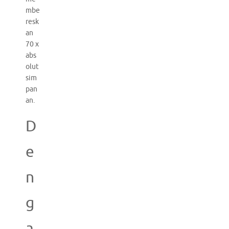
mbe
resk
an
70 x
abs
olut
sim
pan
an.
D
e
n
g
a