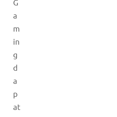
G
a
m
in
g
d
a
p
at