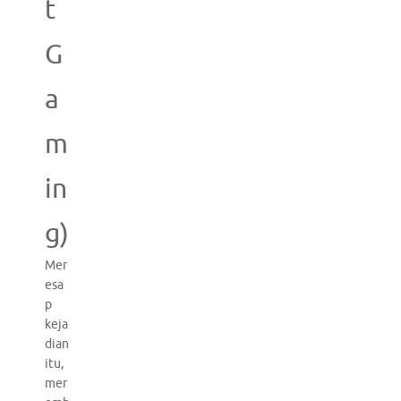
t
G
a
m
in
g)
Mer
esa
p
keja
dian
itu,
mer