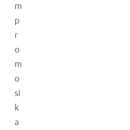
m
p
r
o
m
o
si
k
a