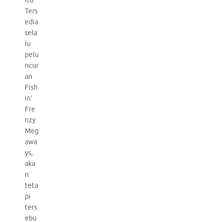
itu.
Ters
edia
sela
lu
pelu
ncur
an
Fish
in’
Fre
nzy
Meg
awa
ys,
aka
n
teta
pi
ters
ebu