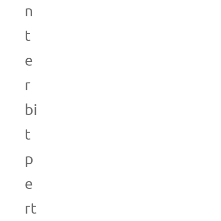
n
t
e
r
bi
t
p
e
rt