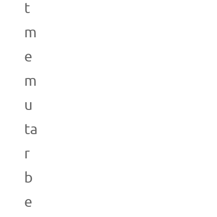
t
m
e
m
u
ta
r
b
e