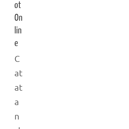
ot
On
lin
e
C
at
at
a
n