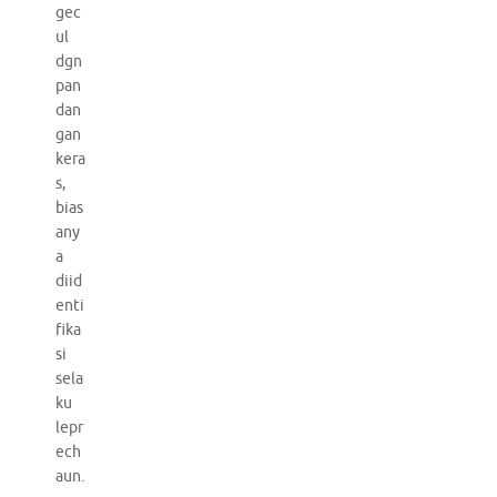
gec
ul
dgn
pan
dan
gan
kera
s,
bias
any
a
diid
enti
fika
si
sela
ku
lepr
ech
aun.