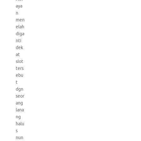
aya
n
men
elah
diga
nti
dek
at
slot
ters
ebu
t
dgn
seor
ang
lana
ng
halu
s
nun