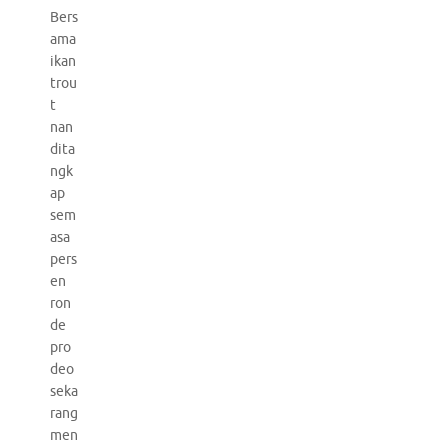
Bers
ama
ikan
trou
t
nan
dita
ngk
ap
sem
asa
pers
en
ron
de
pro
deo
seka
rang
men