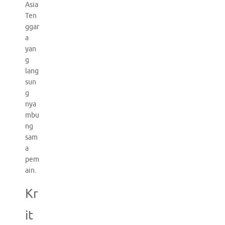
Asia
Ten
ggar
a
yan
g
lang
sun
g
nya
mbu
ng
sam
a
pem
ain.
Kr
it