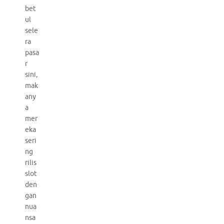
bet
ul
sele
ra
pasa
r
sini,
mak
any
a
mer
eka
seri
ng
rilis
slot
den
gan
nua
nsa