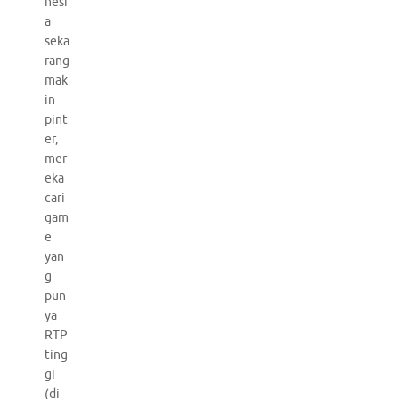
nesi
a
seka
rang
mak
in
pint
er,
mer
eka
cari
gam
e
yan
g
pun
ya
RTP
ting
gi
(di