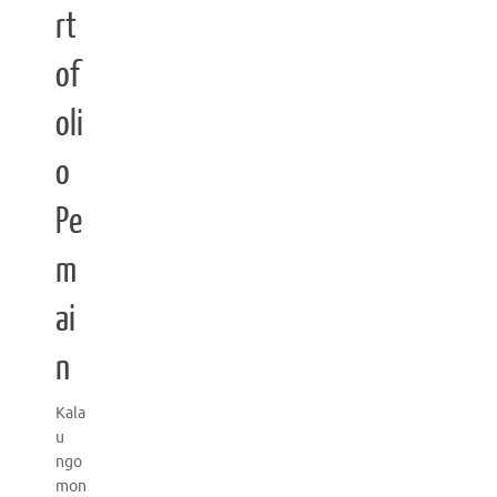
rt
of
oli
o
Pe
m
ai
n
Kala
u
ngo
mon