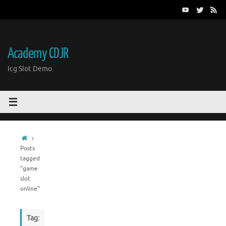
Skip
to
content
Academy CDJR
Icg Slot Demo
Home
Posts
tagged
"game
slot
online"
Tag: