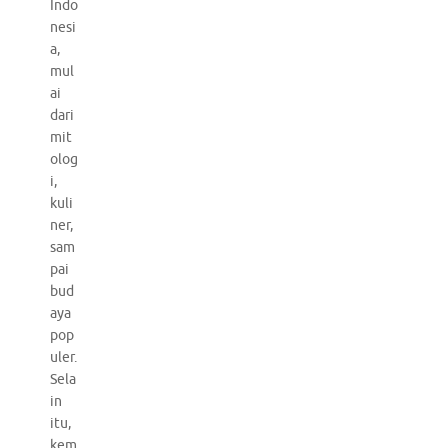
Indo
nesi
a,
mul
ai
dari
mit
olog
i,
kuli
ner,
sam
pai
bud
aya
pop
uler.
Sela
in
itu,
kem