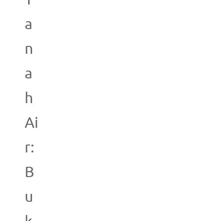
a
n
a
h
Ai
r:
B
u