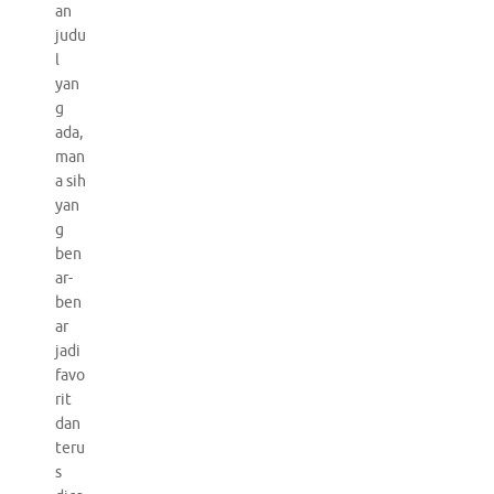
an
judu
l
yan
g
ada,
man
a sih
yan
g
ben
ar-
ben
ar
jadi
favo
rit
dan
teru
s