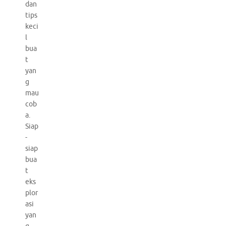
dan
tips
keci
l
bua
t
yan
g
mau
cob
a.
Siap
-
siap
bua
t
eks
plor
asi
yan