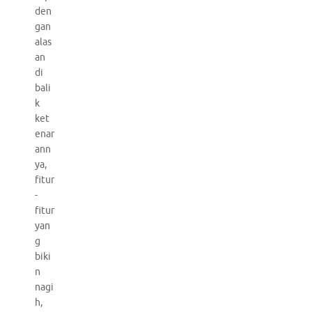
den
gan
alas
an
di
bali
k
ket
enar
ann
ya,
fitur
-
fitur
yan
g
biki
n
nagi
h,