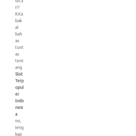
dica
ri?
Kita
bak
al
bah
as
tunt
as
tent
ang
Slot
Terp
opul
er
Indo
nesi
a
ini,
leng
kap