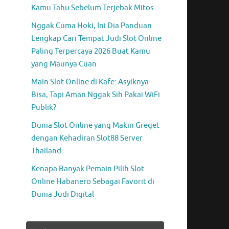
Kamu Tahu Sebelum Terjebak Mitos
Nggak Cuma Hoki, Ini Dia Panduan
Lengkap Cari Tempat Judi Slot Online
Paling Terpercaya 2026 Buat Kamu
yang Maunya Cuan
Main Slot Online di Kafe: Asyiknya
Bisa, Tapi Aman Nggak Sih Pakai WiFi
Publik?
Dunia Slot Online yang Makin Greget
dengan Kehadiran Slot88 Server
Thailand
Kenapa Banyak Pemain Pilih Slot
Online Habanero Sebagai Favorit di
Dunia Judi Digital