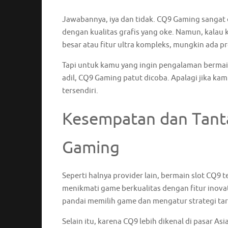
Jawabannya, iya dan tidak. CQ9 Gaming sangat 
dengan kualitas grafis yang oke. Namun, kalau
besar atau fitur ultra kompleks, mungkin ada pr
Tapi untuk kamu yang ingin pengalaman bermai
adil, CQ9 Gaming patut dicoba. Apalagi jika kam
tersendiri.
Kesempatan dan Tanta
Gaming
Seperti halnya provider lain, bermain slot CQ9 t
menikmati game berkualitas dengan fitur inovati
pandai memilih game dan mengatur strategi ta
Selain itu, karena CQ9 lebih dikenal di pasar As