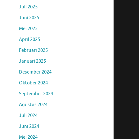
a
Juli 2025
Juni 2025
Mei 2025
April 2025
Februari 2025
Januari 2025
Desember 2024
Oktober 2024
September 2024
Agustus 2024
Juli 2024
Juni 2024
Mei 2024