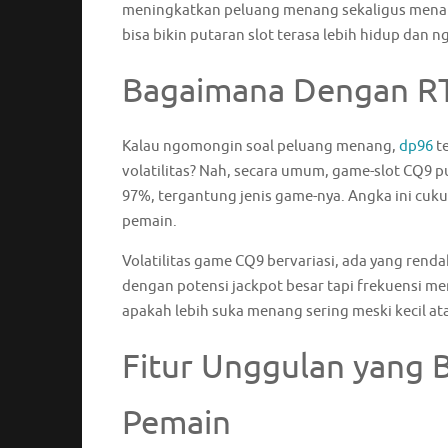
meningkatkan peluang menang sekaligus menamba
bisa bikin putaran slot terasa lebih hidup dan
Bagaimana Dengan RT
Kalau ngomongin soal peluang menang,
dp96
te
volatilitas? Nah, secara umum, game-slot CQ9 p
97%, tergantung jenis game-nya. Angka ini cu
pemain.
Volatilitas game CQ9 bervariasi, ada yang renda
dengan potensi jackpot besar tapi frekuensi men
apakah lebih suka menang sering meski kecil ata
Fitur Unggulan yang B
Pemain