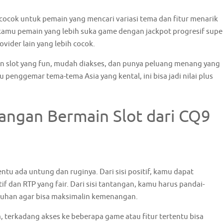
cocok untuk pemain yang mencari variasi tema dan fitur menarik
 kamu pemain yang lebih suka game dengan jackpot progresif supe
ovider lain yang lebih cocok.
n slot yang fun, mudah diakses, dan punya peluang menang yang
u penggemar tema-tema Asia yang kental, ini bisa jadi nilai plus
ngan Bermain Slot dari CQ9
entu ada untung dan ruginya. Dari sisi positif, kamu dapat
f dan RTP yang fair. Dari sisi tantangan, kamu harus pandai-
ruhan agar bisa maksimalin kemenangan.
ia, terkadang akses ke beberapa game atau fitur tertentu bisa