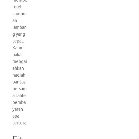
mempe
roleh
campur
an
lamban
g yang
tepat,
Kamu
bakal
mengal
ahkan
hadiah
pantas
bersam
a table
pemba
yaran
apa
tertera.