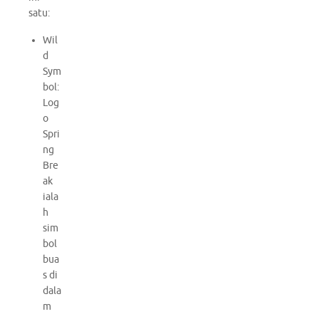
satu:
Wil
d
Sym
bol:
Log
o
Spri
ng
Bre
ak
iala
h
sim
bol
bua
s di
dala
m