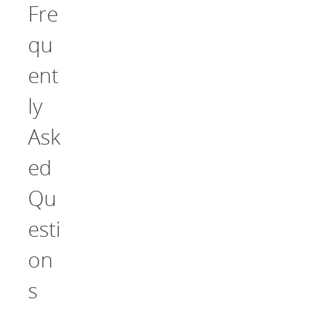
Fre
qu
ent
ly
Ask
ed
Qu
esti
on
s