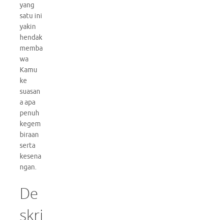
yang
satu ini
yakin
hendak
memba
wa
Kamu
ke
suasan
a apa
penuh
kegem
biraan
serta
kesena
ngan.
De
skri