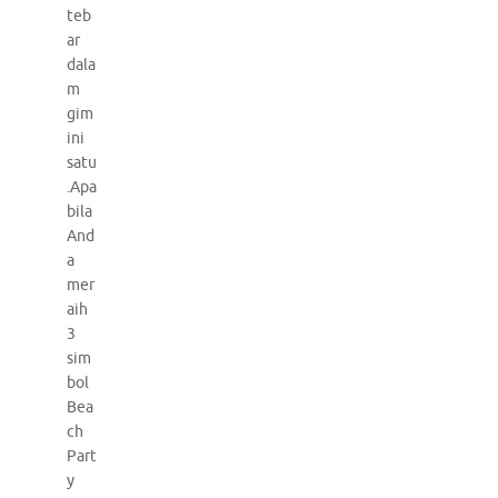
teb
ar
dala
m
gim
ini
satu
.Apa
bila
And
a
mer
aih
3
sim
bol
Bea
ch
Part
y