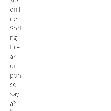
onli
ne
Spri
ng
Bre
ak
di
pon
sel
say
a?
Iya,