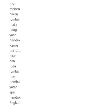
bisa
menen
tukan
jumlah
mata
uang
yang
hendak
Kamu
pertaru
hkan
dan
juga
jumlah
line
pemba
yaran
apa
hendak
Engkau