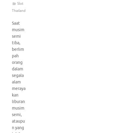
Slot
Thailand
Saat
musim
semi
tiba,
berlim
pah
orang
dalam
segala
alam
meraya
kan
liburan
musim
semi,
ataupu
n yang