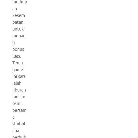
melimp
ah
kesem
patan
untuk
menan
g
bonus
luas.
Tema
game
ini satu
ialah
liburan
musim
semi,
bersam
a
simbol
apa
berhub