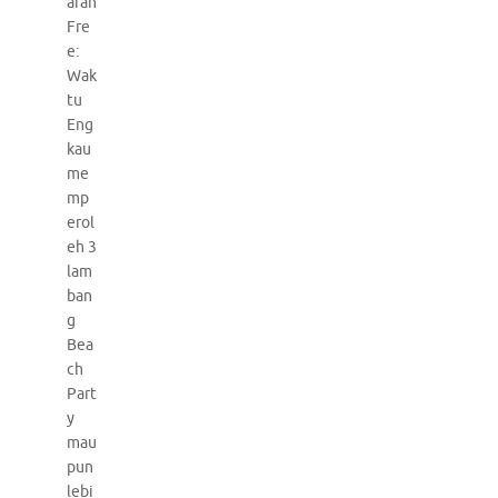
aran
Fre
e:
Wak
tu
Eng
kau
me
mp
erol
eh 3
lam
ban
g
Bea
ch
Part
y
mau
pun
lebi