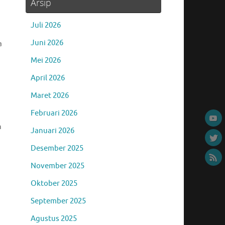
Arsip
Juli 2026
Juni 2026
a
Mei 2026
April 2026
Maret 2026
Februari 2026
n
Januari 2026
Desember 2025
November 2025
Oktober 2025
September 2025
Agustus 2025