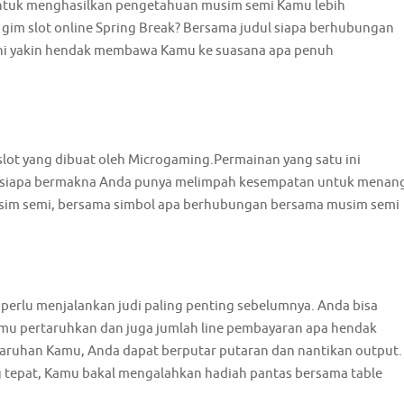
Untuk menghasilkan pengetahuan musim semi Kamu lebih
m slot online Spring Break? Bersama judul siapa berhubungan
u ini yakin hendak membawa Kamu ke suasana apa penuh
slot yang dibuat oleh Microgaming.Permainan yang satu ini
, siapa bermakna Anda punya melimpah kesempatan untuk menan
 musim semi, bersama simbol apa berhubungan bersama musim semi
 perlu menjalankan judi paling penting sebelumnya. Anda bisa
u pertaruhkan dan juga jumlah line pembayaran apa hendak
aruhan Kamu, Anda dapat berputar putaran dan nantikan output.
tepat, Kamu bakal mengalahkan hadiah pantas bersama table