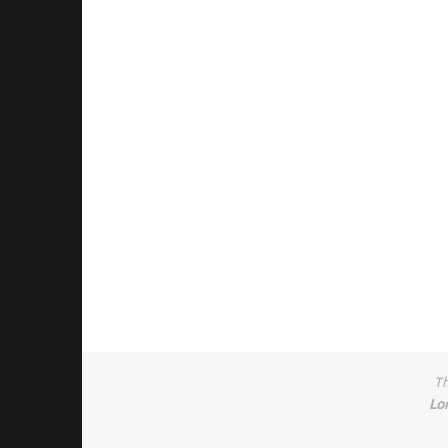
Th
Lo