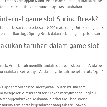
n pada telepon genggam Kamu. Anda mampu menggunakan game ini
 tanpa memerlukan mengunduh aplikasi tambahan.
internal game slot Spring Break?
ki hadiah besar tetap sebesar 10.000 mata uang.Untuk mengalahka
h lima ikon logo Spring Break dalam sebuah garis pelunasan.
gakukan taruhan dalam game slot
Break, Anda butuh memilih jumlah total koin siapa mau Anda bet
mu mainkan. Berikutnya, Anda hanya butuh menekan tuts “Spin”
n siapa sempurna bagi merayakan liburan musim semi
 apa menggaet, gim ini satu tentu akan menyumbang Engkau
 menggembirakan. Makanya, hindari ragu bagi menguji
ut musim semi serta kegembiraan yang tak terlupakan!…