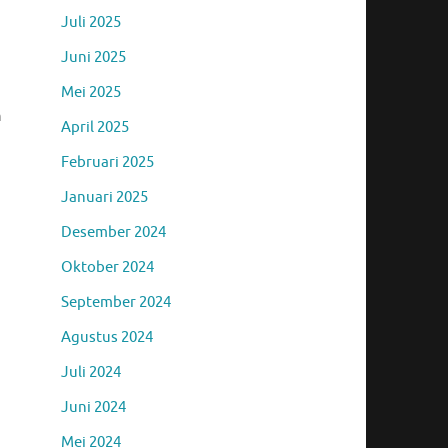
Juli 2025
Juni 2025
Mei 2025
n
April 2025
Februari 2025
Januari 2025
Desember 2024
Oktober 2024
September 2024
Agustus 2024
Juli 2024
Juni 2024
Mei 2024