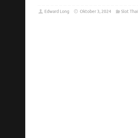
Edward Long
Oktober 3, 2024
Slot Tha