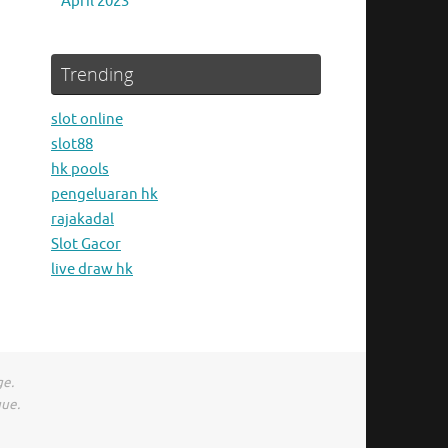
April 2023
Trending
slot online
slot88
hk pools
pengeluaran hk
rajakadal
Slot Gacor
live draw hk
ge.
gue.