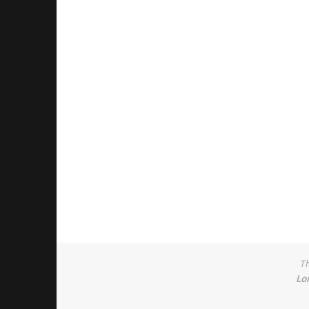
Th
Lo