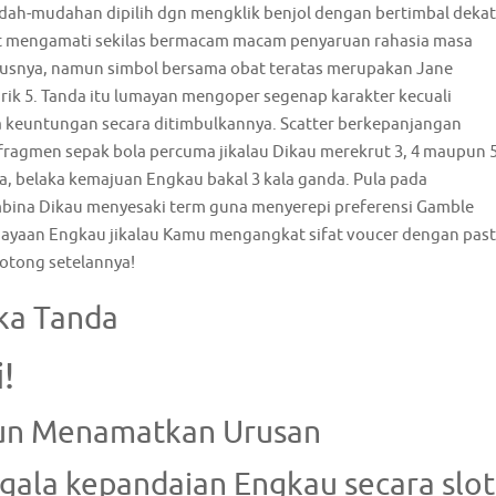
ah-mudahan dipilih dgn mengklik benjol dengan bertimbal dekat
at mengamati sekilas bermacam macam penyaruan rahasia masa
snya, namun simbol bersama obat teratas merupakan Jane
arik 5. Tanda itu lumayan mengoper segenap karakter kecuali
a keuntungan secara ditimbulkannya. Scatter berkepanjangan
fragmen sepak bola percuma jikalau Dikau merekrut 3, 4 maupun 
, belaka kemajuan Engkau bakal 3 kala ganda. Pula pada
bina Dikau menyesaki term guna menyerepi preferensi Gamble
yaan Engkau jikalau Kamu mengangkat sifat voucer dengan past
otong setelannya!
ka Tanda
!
upun Menamatkan Urusan
gala kepandaian Engkau secara slot