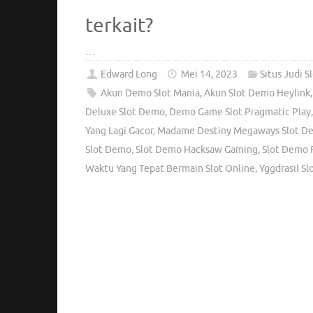
terkait?
…
Edward Long
Mei 14, 2023
Situs Judi S
Akun Demo Slot Mania
,
Akun Slot Demo Heylink
Deluxe Slot Demo
,
Demo Game Slot Pragmatic Play
Yang Lagi Gacor
,
Madame Destiny Megaways Slot D
Slot Demo
,
Slot Demo Hacksaw Gaming
,
Slot Demo R
Waktu Yang Tepat Bermain Slot Online
,
Yggdrasil S