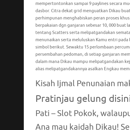
mempertontonkan sampai 9 paylines secara mud
dasbor. Citra dekat grid menguatkan Dikau bu
perhimpunan menghabiskan peran proses khusu
berpakaian dgn ganjaran sebesar 10, 000 buat l
tentang Scatters serta melipatgandakan semat
menunaikan serta meluluskan Kamu entri pada 
simbol berikut. Sewaktu 15 perlombaan percuma
persembahan pedoman, di setiap ganjaran mem
dalam mana Dikau mampu melipatgandakan keja
alias melipatgandakannya asalkan Engkau mem
Kisah Ijmal Penunaian ma
Pratinjau gelung disini
Pati – Slot Pokok, wala
Ana mau kaidah Dikau! Se