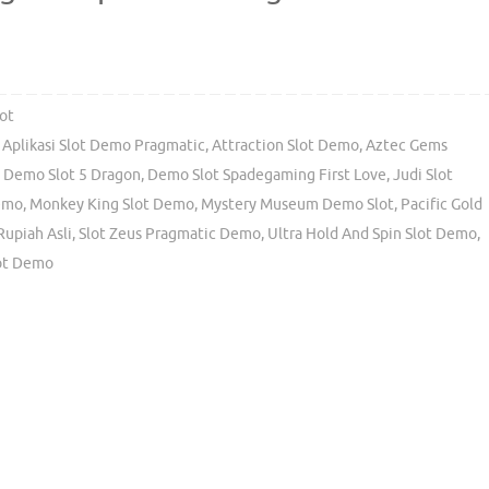
lot
,
Aplikasi Slot Demo Pragmatic
,
Attraction Slot Demo
,
Aztec Gems
,
Demo Slot 5 Dragon
,
Demo Slot Spadegaming First Love
,
Judi Slot
emo
,
Monkey King Slot Demo
,
Mystery Museum Demo Slot
,
Pacific Gold
upiah Asli
,
Slot Zeus Pragmatic Demo
,
Ultra Hold And Spin Slot Demo
,
lot Demo