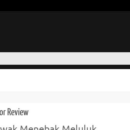
cor Review
 Awak Menebak Meluluk