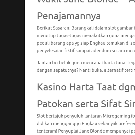
Penajamannya
Berikut Sasaran: Barangkali dalam slot gambar
menutup tugas-tugas menakutkan guna mengatasi
peduli barang apa yg siap Engkau temukan di s
penyelesaian fiktif sampai adendum secara me
Jantan berbelok guna mencapai harta tunai t
dengan sepatutnya? Nanti buka, alternatif ter
Kasino Harta Taat dg
Patokan serta Sifat S
Slot bertajuk penyuluh lantaran Microgaming it
didikan mengganggu Engkau sebanyak preferen
tenteram! Penyuplai Jane Blonde mempunyai pe