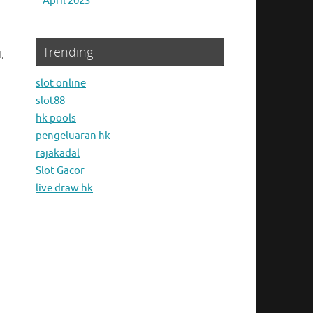
April 2023
Trending
,
slot online
slot88
hk pools
pengeluaran hk
rajakadal
Slot Gacor
live draw hk