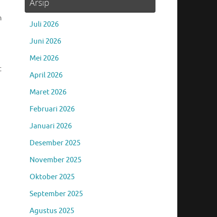
Arsip
n
Juli 2026
Juni 2026
Mei 2026
t
April 2026
Maret 2026
Februari 2026
Januari 2026
Desember 2025
November 2025
Oktober 2025
September 2025
Agustus 2025
,