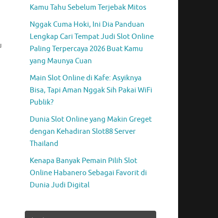
Kamu Tahu Sebelum Terjebak Mitos
Nggak Cuma Hoki, Ini Dia Panduan
Lengkap Cari Tempat Judi Slot Online
u
Paling Terpercaya 2026 Buat Kamu
yang Maunya Cuan
Main Slot Online di Kafe: Asyiknya
Bisa, Tapi Aman Nggak Sih Pakai WiFi
Publik?
Dunia Slot Online yang Makin Greget
dengan Kehadiran Slot88 Server
Thailand
Kenapa Banyak Pemain Pilih Slot
Online Habanero Sebagai Favorit di
Dunia Judi Digital