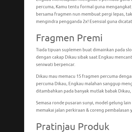
percuma, Kamu tentu formal guna mengangkat 1
bersama fragmen nun membuat pergi lepas, tak
mengindra pengganda 2x! Esensial guna dicatat
Fragmen Premi
Tiada tipuan suplemen buat dimainkan pada slot
dengan cakap Dikau sibak saat Engkau mencant
seniwati berpencar.
Dikau mau memacu 15 fragmen percuma denga
percuma Dikau, Engkau malahan sanggup mengac
ditambahkan pada banyak mutlak babak Dikau, 
Semasa ronde pusaran sunyi, model gelung lai
memakai jalan perkiraan & coreng pembalasan 
Pratinjau Produk