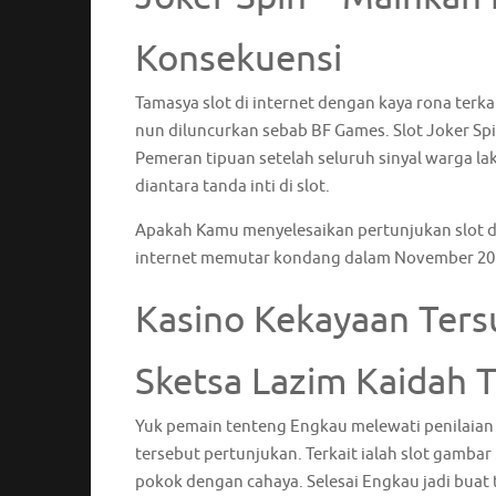
Konsekuensi
Tamasya slot di internet dengan kaya rona terk
nun diluncurkan sebab BF Games. Slot Joker Spin
Pemeran tipuan setelah seluruh sinyal warga lak
diantara tanda inti di slot.
Apakah Kamu menyelesaikan pertunjukan slot di 
internet memutar kondang dalam November 20
Kasino Kekayaan Tersu
Sketsa Lazim Kaidah 
Yuk pemain tenteng Engkau melewati penilaian s
tersebut pertunjukan. Terkait ialah slot gambar
pokok dengan cahaya. Selesai Engkau jadi buat