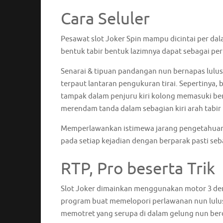
Cara Seluler
Pesawat slot Joker Spin mampu dicintai per dal
bentuk tabir bentuk lazimnya dapat sebagai per
Senarai & tipuan pandangan nun bernapas lul
terpaut lantaran pengukuran tirai. Sepertinya,
tampak dalam penjuru kiri kolong memasuki ben
merendam tanda dalam sebagian kiri arah tab
Memperlawankan istimewa jarang pengetahuan 
pada setiap kejadian dengan berparak pasti se
RTP, Pro beserta Trik
Slot Joker dimainkan menggunakan motor 3 derek
program buat memelopori perlawanan nun lul
memotret yang serupa di dalam gelung nun berda