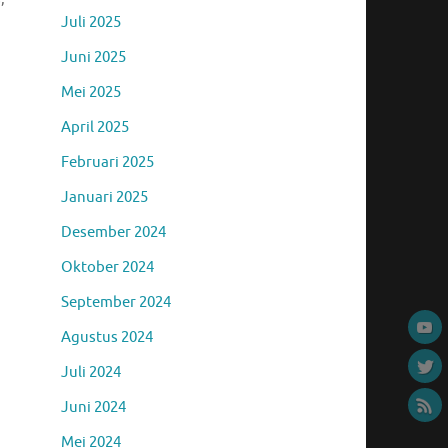
Juli 2025
Juni 2025
Mei 2025
April 2025
Februari 2025
Januari 2025
Desember 2024
Oktober 2024
September 2024
Agustus 2024
Juli 2024
Juni 2024
Mei 2024