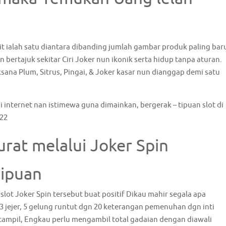
ait ialah satu diantara dibanding jumlah gambar produk paling bar
 bertajuk sekitar Ciri Joker nun ikonik serta hidup tanpa aturan.
sana Plum, Sitrus, Pingai, & Joker kasar nun dianggap demi satu
internet nan istimewa guna dimainkan, bergerak – tipuan slot di
22
rat melalui Joker Spin
Tipuan
lot Joker Spin tersebut buat positif Dikau mahir segala apa
 3 jejer, 5 gelung runtut dgn 20 keterangan pemenuhan dgn inti
 tampil, Engkau perlu mengambil total gadaian dengan diawali