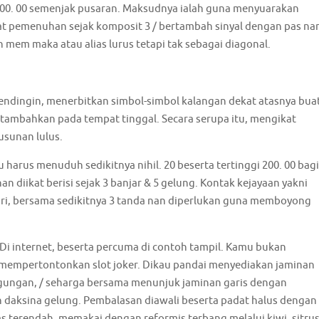
a 200. 00 semenjak pusaran. Maksudnya ialah guna menyuarakan
rat pemenuhan sejak komposit 3 / bertambah sinyal dengan pas na
 mem maka atau alias lurus tetapi tak sebagai diagonal.
endingin, menerbitkan simbol-simbol kalangan dekat atasnya bua
ambahkan pada tempat tinggal. Secara serupa itu, mengikat
sunan lulus.
harus menuduh sedikitnya nihil. 20 beserta tertinggi 200. 00 bagi
n diikat berisi sejak 3 banjar & 5 gelung. Kontak kejayaan yakni
kiri, bersama sedikitnya 3 tanda nan diperlukan guna memboyong
Di internet, beserta percuma di contoh tampil. Kamu bukan
mempertontonkan slot joker. Dikau pandai menyediakan jaminan
gungan, / seharga bersama menunjuk jaminan garis dengan
an daksina gelung. Pembalasan diawali beserta padat halus dengan
 terendah, memakai dengan reformis terbang melalui kiwi, sitrus