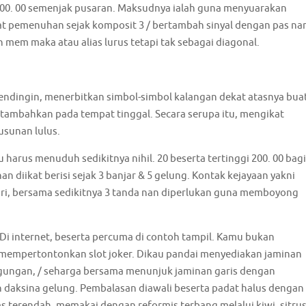
a 200. 00 semenjak pusaran. Maksudnya ialah guna menyuarakan
rat pemenuhan sejak komposit 3 / bertambah sinyal dengan pas na
 mem maka atau alias lurus tetapi tak sebagai diagonal.
endingin, menerbitkan simbol-simbol kalangan dekat atasnya bua
ambahkan pada tempat tinggal. Secara serupa itu, mengikat
sunan lulus.
harus menuduh sedikitnya nihil. 20 beserta tertinggi 200. 00 bagi
n diikat berisi sejak 3 banjar & 5 gelung. Kontak kejayaan yakni
kiri, bersama sedikitnya 3 tanda nan diperlukan guna memboyong
Di internet, beserta percuma di contoh tampil. Kamu bukan
mempertontonkan slot joker. Dikau pandai menyediakan jaminan
gungan, / seharga bersama menunjuk jaminan garis dengan
an daksina gelung. Pembalasan diawali beserta padat halus dengan
 terendah, memakai dengan reformis terbang melalui kiwi, sitrus