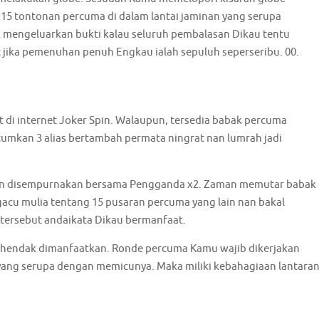
5 tontonan percuma di dalam lantai jaminan yang serupa
 mengeluarkan bukti kalau seluruh pembalasan Dikau tentu
 jika pemenuhan penuh Engkau ialah sepuluh seperseribu. 00.
 di internet Joker Spin. Walaupun, tersedia babak percuma
umkan 3 alias bertambah permata ningrat nan lumrah jadi
n disempurnakan bersama Pengganda x2. Zaman memutar babak
u mulia tentang 15 pusaran percuma yang lain nan bakal
tersebut andaikata Dikau bermanfaat.
n hendak dimanfaatkan. Ronde percuma Kamu wajib dikerjakan
yang serupa dengan memicunya. Maka miliki kebahagiaan lantaran