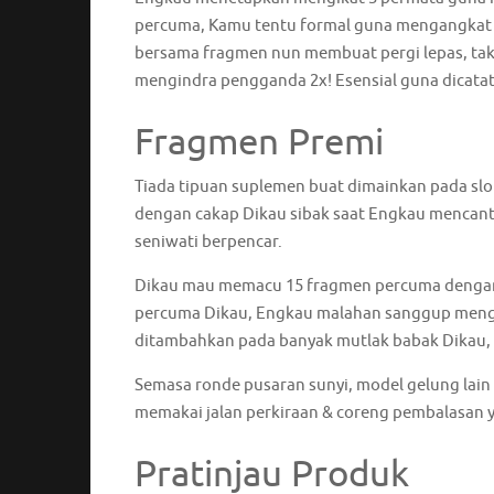
percuma, Kamu tentu formal guna mengangkat 1
bersama fragmen nun membuat pergi lepas, tak
mengindra pengganda 2x! Esensial guna dicatat
Fragmen Premi
Tiada tipuan suplemen buat dimainkan pada slot
dengan cakap Dikau sibak saat Engkau mencant
seniwati berpencar.
Dikau mau memacu 15 fragmen percuma denga
percuma Dikau, Engkau malahan sanggup mengac
ditambahkan pada banyak mutlak babak Dikau, 
Semasa ronde pusaran sunyi, model gelung lai
memakai jalan perkiraan & coreng pembalasan 
Pratinjau Produk