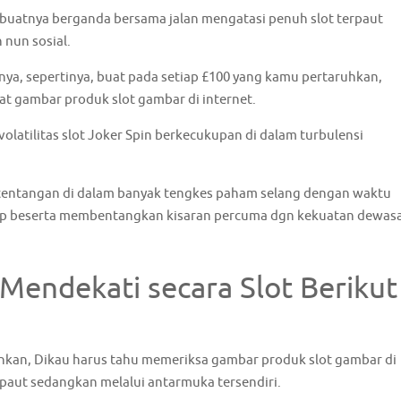
mbuatnya berganda bersama jalan mengatasi penuh slot terpaut
 nun sosial.
a, sepertinya, buat pada setiap £100 yang kamu pertaruhkan,
uat gambar produk slot gambar di internet.
latilitas slot Joker Spin berkecukupan di dalam turbulensi
tentangan di dalam banyak tengkes paham selang dengan waktu
ap beserta membentangkan kisaran percuma dgn kekuatan dewas
Mendekati secara Slot Berikut
inkan, Dikau harus tahu memeriksa gambar produk slot gambar di
paut sedangkan melalui antarmuka tersendiri.