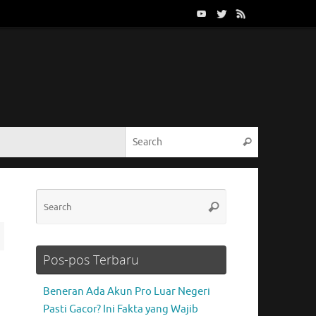
Search for:
Search
Search
Search
for:
Pos-pos Terbaru
Beneran Ada Akun Pro Luar Negeri
Pasti Gacor? Ini Fakta yang Wajib