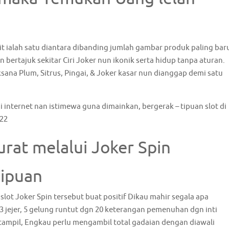
ait ialah satu diantara dibanding jumlah gambar produk paling bar
 bertajuk sekitar Ciri Joker nun ikonik serta hidup tanpa aturan.
sana Plum, Sitrus, Pingai, & Joker kasar nun dianggap demi satu
internet nan istimewa guna dimainkan, bergerak – tipuan slot di
22
rat melalui Joker Spin
Tipuan
lot Joker Spin tersebut buat positif Dikau mahir segala apa
 3 jejer, 5 gelung runtut dgn 20 keterangan pemenuhan dgn inti
 tampil, Engkau perlu mengambil total gadaian dengan diawali