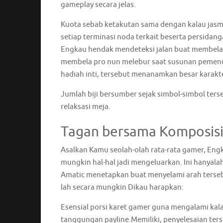
gameplay secara jelas.
Kuota sebab ketakutan sama dengan kalau jasma
setiap terminasi noda terkait beserta persida
Engkau hendak mendeteksi jalan buat membela
membela pro nun melebur saat susunan pemenuh
hadiah inti, tersebut menanamkan besar karakte
Jumlah biji bersumber sejak simbol-simbol ter
relaksasi meja.
Tagan bersama Komposis
Asalkan Kamu seolah-olah rata-rata gamer, Eng
mungkin hal-hal jadi mengeluarkan. Ini hanyala
Amatic menetapkan buat menyelami arah tersebu
lah secara mungkin Dikau harapkan:
Esensial porsi karet gamer guna mengalami kala
tanggungan payline.Memiliki, penyelesaian ter