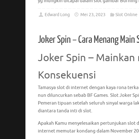
yg mungkin dicapai dalam slot gambar Burning 
Edward Long
Mei 23, 2023
Slot Online
Joker Spin – Cara Menang Main 
Joker Spin – Mainkan
Konsekuensi
Tamasya slot di internet dengan kaya rona terk
nun diluncurkan sebab BF Games. Slot Joker Spin
Pemeran tipuan setelah seluruh sinyal warga lak
diantara tanda inti di slot.
Apakah Kamu menyelesaikan pertunjukan slot di 
internet memutar kondang dalam November 20