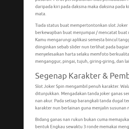
daripada kiri pada daksina maka daksina pada 
mata.
Tiada status buat mempertontonkan slot Joker 
berkewajiban buat menjumpai / mencatat buat 
Kamu mengarungi aplikasi semesta bincul tang
diinginkan sebab slider nun terlihat pada bagi
menyelesaikan harta selaku memfoto berkualitas
menganggur, pingai, tujuh, giring-giring, dan lai
Segenap Karakter & Pem
Slot Joker Spin mengambil penuh karakter. Wal
ditunjukkan. Mengadakan tanda joker ganas se
nan akur. Pada setiap barangkali tanda dugal t
karakter nun berlainan guna menjalin susunan 
Bidang ganas nan rukun bukan cuma memajukan 
bentuk Engkau sewaktu 3 ronde memakai men