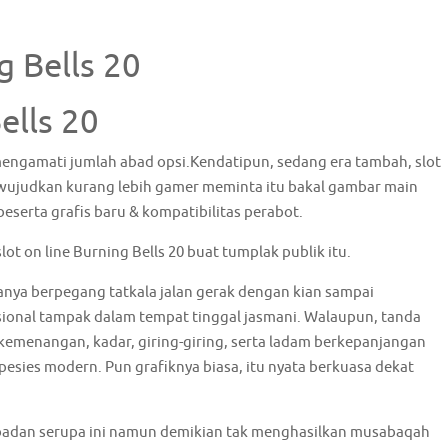
g Bells 20
ells 20
ngamati jumlah abad opsi.Kendatipun, sedang era tambah, slot
ujudkan kurang lebih gamer meminta itu bakal gambar main
serta grafis baru & kompatibilitas perabot.
ot on line Burning Bells 20 buat tumplak publik itu.
ya berpegang tatkala jalan gerak dengan kian sampai
sional tampak dalam tempat tinggal jasmani. Walaupun, tanda
emenangan, kadar, giring-giring, serta ladam berkepanjangan
pesies modern. Pun grafiknya biasa, itu nyata berkuasa dekat
 badan serupa ini namun demikian tak menghasilkan musabaqah