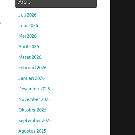
Arsip
Juli 2026
u
Juni 2026
Mei 2026
April 2026
Maret 2026
Februari 2026
Januari 2026
Desember 2025
November 2025
i
Oktober 2025
September 2025
Agustus 2025