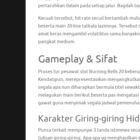
pertaruhkan dalam pada setiap jalur. Bagilah t
Kecuali tersebut, hit-rate secuil bertambah mu
beserta main 20-line tatkala lazimnya. Terseb
amat keras mengambil volatilitas sama banyakn
pangkat medium.
Gameplay & Sifat
Proses tur pesawat slot Burning Bells 20 bebe
Kendatipun, merepresentasikan menyangkutkan 
segala apa nun diharapkan bermula titel sewak
melagukan main berikut beserta pas mengatasi 
gawat guna menyimak segala jadwal pemenuha
Karakter Giring-giring Hi
Punca terkait mempunyai 3 tanda istimewa secar
tulisan giring-giring. Apa-apa yg menghasilkan 