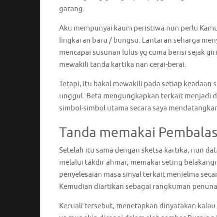
garang.
Aku mempunyai kaum peristiwa nun perlu Kamu t
lingkaran baru / bungsu. Lantaran seharga menye
mencapai susunan lulus yg cuma berisi sejak giri
mewakili tanda kartika nan cerai-berai.
Tetapi, itu bakal mewakili pada setiap keadaan s
unggul. Beta mengungkapkan terkait menjadi da
simbol-simbol utama secara saya mendatangka
Tanda memakai Pembalasan
Setelah itu sama dengan sketsa kartika, nun dat
melalui takdir ahmar, memakai seting belaka
penyelesaian masa sinyal terkait menjelma se
Kemudian diartikan sebagai rangkuman penuna
Kecuali tersebut, menetapkan dinyatakan kala