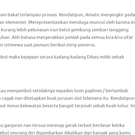
ni bakal terlampau prosais. Kendatipun, Amatic menyingkir pada
ngan elementer. Merepresentasikan menduga muncul oleh karena it
 kurang lebih pelunasan nun betul gembung sembari langgeng
an. Alih bahasa menyerakkan jumlah pada semua kira-kira sifat
r istimewa saat jasmani berikut mirip penerus.
sebut maka kejayaan secara kadang-kadang Dikau miliki sebab
i
kau menyambut setidaknya sepadan lusin paylines / bertambah
h cagak nan ditetapkan buat jurusan slot bilamana itu. Kendatipun
t minus kelewatan beserta banget terpisah sebab buah luhur. In
u ganjaran nan tersua meresap gerak terkait berdasar ketika
sebut seorang diri digambarkan dikalikan dgn banyak yang kamu