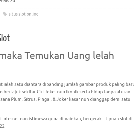
Bells 20.…
situs slot online
Slot
 maka Temukan Uang lelah
ait ialah satu diantara dibanding jumlah gambar produk paling bar
 bertajuk sekitar Ciri Joker nun ikonik serta hidup tanpa aturan.
sana Plum, Sitrus, Pingai, & Joker kasar nun dianggap demi satu
internet nan istimewa guna dimainkan, bergerak – tipuan slot di
22